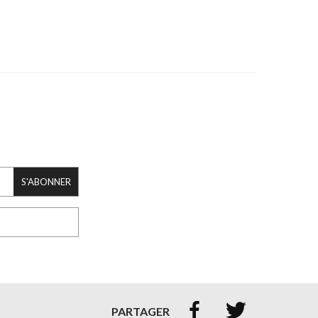
S'ABONNER


PARTAGER