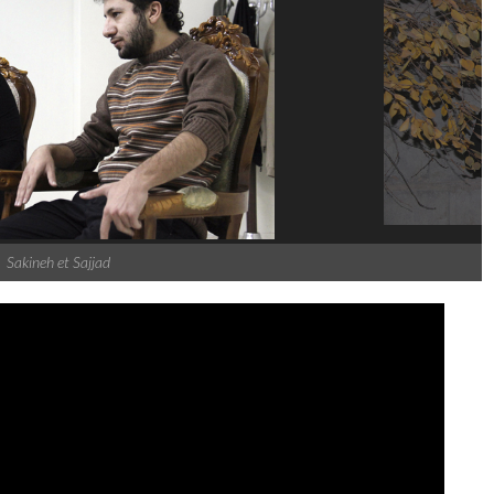
Sakineh et Sajjad