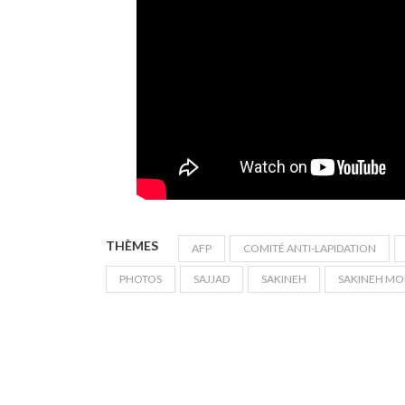
THÈMES
AFP
COMITÉ ANTI-LAPIDATION
PHOTOS
SAJJAD
SAKINEH
SAKINEH MO