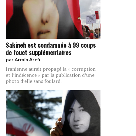
Sakineh est condamnée à 99 coups
de fouet supplémentaires
par
Armin Arefi
Iranienne aurait propagé la « corruption
et l’indécence » par la publication d’une
photo d’elle sans foulard.