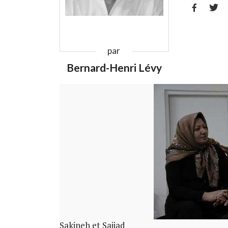


par
Bernard-Henri Lévy
Sakineh et Sajjad