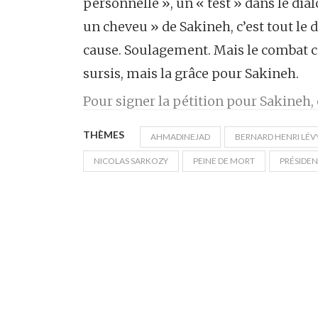
personnelle », un « test » dans le dialo
un cheveu » de Sakineh, c’est tout le d
cause. Soulagement. Mais le combat co
sursis, mais la grâce pour Sakineh.
Pour signer la pétition pour Sakineh, c
THÈMES
AHMADINEJAD
BERNARD HENRI LÉV
NICOLAS SARKOZY
PEINE DE MORT
PRÉSIDE