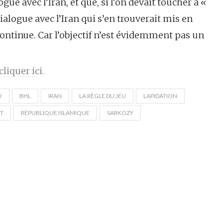
gue avec l’Iran, et que, si l’on devait toucher à «
ialogue avec l’Iran qui s’en trouverait mis en
ntinue. Car l’objectif n’est évidemment pas un
liquer ici.
Y
BHL
IRAN
LA RÈGLE DU JEU
LAPIDATION
NT
RÉPUBLIQUE ISLAMIQUE
SARKOZY