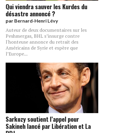
Qui viendra sauver les Kurdes du
désastre annoncé ?
par
Bernard-Henri Lévy
Auteur de deux documentaires sur les
Peshmergas, BHL s’insurge contre
l'honteuse annonce du retrait des
Américains de Syrie et espère que
l’Europe...
Sarkozy soutient l’appel pour
Sakineh lancé par Libération et La