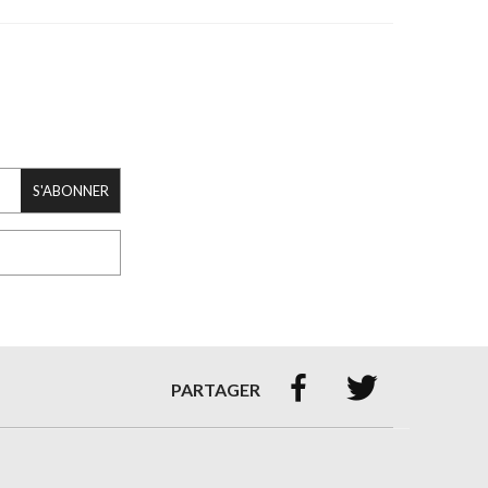
S'ABONNER


PARTAGER