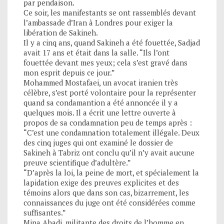
par pendaison.
Ce soir, les manifestants se ont rassemblés devant
l’ambassade d’Iran à Londres pour exiger la
libération de Sakineh.
Il y a cinq ans, quand Sakineh a été fouettée, Sadjad
avait 17 ans et était dans la salle. “Ils l’ont
fouettée devant mes yeux; cela s’est gravé dans
mon esprit depuis ce jour.”
Mohammed Mostafaei, un avocat iranien très
célèbre, s’est porté volontaire pour la représenter
quand sa condamantion a été annoncée il y a
quelques mois. Il a écrit une lettre ouverte à
propos de sa condamnation peu de temps après :
“C’est une condamnation totalement illégale. Deux
des cinq juges qui ont examiné le dossier de
Sakineh à Tabriz ont conclu qu’il n’y avait aucune
preuve scientifique d’adultère.”
“D’après la loi, la peine de mort, et spécialement la
lapidation exige des preuves explicites et des
témoins alors que dans son cas, bizarrement, les
connaissances du juge ont été considérées comme
suffisantes.”
Mina Ahadi, militante des droits de l’homme en