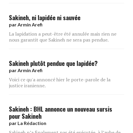
Sakineh, ni lapidée ni sauvée
par
Armin Arefi
La lapidation a peut-être été annulée mais rien ne
nous garantit que Sakineh ne sera pas pendue.
Sakineh plutôt pendue que lapidée?
par
Armin Arefi
Voici ce qu'a annoncé hier le porte-parole de la
justice iranienne.
Sakineh : BHL annonce un nouveau sursis
pour Sakineh
par
La Rédaction
Sakineh n’a finalement pas été exécutée, à l’aube de