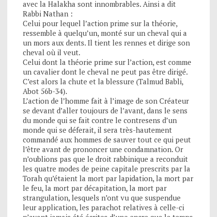
avec la Halakha sont innombrables. Ainsi a dit
Rabbi Nathan :
Celui pour lequel l’action prime sur la théorie,
ressemble à quelqu’un, monté sur un cheval qui a
un mors aux dents. Il tient les rennes et dirige son
cheval où il veut.
Celui dont la théorie prime sur l’action, est comme
un cavalier dont le cheval ne peut pas être dirigé.
C’est alors la chute et la blessure (Talmud Babli,
Abot 56b-34).
L’action de l’homme fait à l’image de son Créateur
se devant d’aller toujours de l’avant, dans le sens
du monde qui se fait contre le contresens d’un
monde qui se déferait, il sera très-hautement
commandé aux hommes de sauver tout ce qui peut
l’être avant de prononcer une condamnation. Or
n’oublions pas que le droit rabbinique a reconduit
les quatre modes de peine capitale prescrits par la
Torah qu’étaient la mort par lapidation, la mort par
le feu, la mort par décapitation, la mort par
strangulation, lesquels n’ont vu que suspendue
leur application, les parachot relatives à celle-ci
n’ayant jamais été écrites d’une encre que le temps