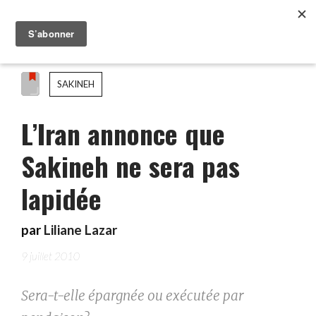
SAKINEH
L’Iran annonce que
Sakineh ne sera pas
lapidée
par
Liliane Lazar
9 juillet 2010
Sera-t-elle épargnée ou exécutée par