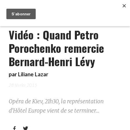
Vidéo : Quand Petro
Porochenko remercie
Bernard-Henri Lévy
par
Liliane Lazar
28 février 2015
Opéra de Kiev, 21h30, la représentation
d’Hôtel Europe vient de se terminer…

