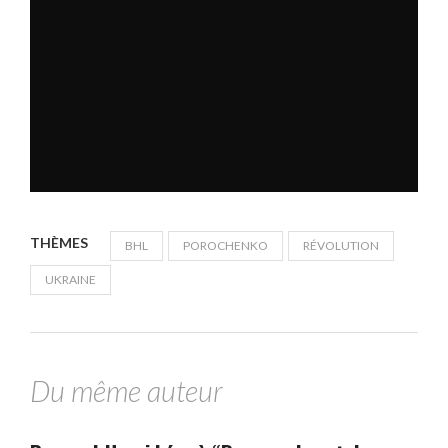
THÈMES
BHL
POROCHENKO
RÉVOLUTION
UKRAINE
Du même auteur