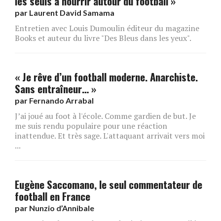
les seuls à nourrir autour du football »
par
Laurent David Samama
Entretien avec Louis Dumoulin éditeur du magazine
Books et auteur du livre "Des Bleus dans les yeux".
« Je rêve d’un football moderne. Anarchiste.
Sans entraîneur… »
par
Fernando Arrabal
J’ai joué au foot à l'école. Comme gardien de but. Je
me suis rendu populaire pour une réaction
inattendue. Et très sage. L'attaquant arrivait vers moi
...
Eugène Saccomano, le seul commentateur de
football en France
par
Nunzio d’Annibale