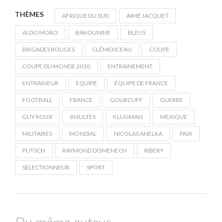
THÈMES
AFRIQUE DU SUD
AIMÉ JACQUET
ALDO MORO
BAKOUNINE
BLEUS
BRIGADES ROUGES
CLÉMENCEAU
COUPE
COUPE DU MONDE 2010
ENTRAINEMENT
ENTRAINEUR
EQUIPE
ÉQUIPE DE FRANCE
FOOTBALL
FRANCE
GOURCUFF
GUERRE
GUY ROUX
INSULTES
KLUGMAN
MEXIQUE
MILITAIRES
MONDIAL
NICOLAS ANELKA
PAIX
PUTSCH
RAYMOND DOMENECH
RIBERY
SÉLECTIONNEUR
SPORT