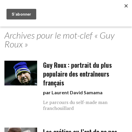
Archives pour le mot-clef « Guy
Roux »
Guy Roux : portrait du plus
populaire des entraîneurs
français
par
Laurent David Samama
Le parcours du self-made man
franchouillard
Les crétins ou l’art de ne pas