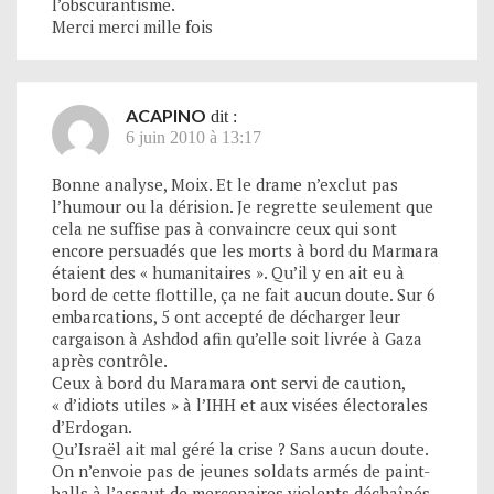
l’obscurantisme.
Merci merci mille fois
ACAPINO
dit :
6 juin 2010 à 13:17
Bonne analyse, Moix. Et le drame n’exclut pas
l’humour ou la dérision. Je regrette seulement que
cela ne suffise pas à convaincre ceux qui sont
encore persuadés que les morts à bord du Marmara
étaient des « humanitaires ». Qu’il y en ait eu à
bord de cette flottille, ça ne fait aucun doute. Sur 6
embarcations, 5 ont accepté de décharger leur
cargaison à Ashdod afin qu’elle soit livrée à Gaza
après contrôle.
Ceux à bord du Maramara ont servi de caution,
« d’idiots utiles » à l’IHH et aux visées électorales
d’Erdogan.
Qu’Israël ait mal géré la crise ? Sans aucun doute.
On n’envoie pas de jeunes soldats armés de paint-
balls à l’assaut de mercenaires violents déchaînés,