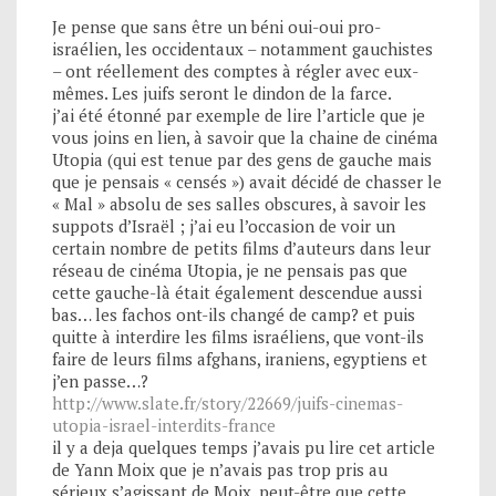
Je pense que sans être un béni oui-oui pro-
israélien, les occidentaux – notamment gauchistes
– ont réellement des comptes à régler avec eux-
mêmes. Les juifs seront le dindon de la farce.
j’ai été étonné par exemple de lire l’article que je
vous joins en lien, à savoir que la chaine de cinéma
Utopia (qui est tenue par des gens de gauche mais
que je pensais « censés ») avait décidé de chasser le
« Mal » absolu de ses salles obscures, à savoir les
suppots d’Israël ; j’ai eu l’occasion de voir un
certain nombre de petits films d’auteurs dans leur
réseau de cinéma Utopia, je ne pensais pas que
cette gauche-là était également descendue aussi
bas… les fachos ont-ils changé de camp? et puis
quitte à interdire les films israéliens, que vont-ils
faire de leurs films afghans, iraniens, egyptiens et
j’en passe…?
http://www.slate.fr/story/22669/juifs-cinemas-
utopia-israel-interdits-france
il y a deja quelques temps j’avais pu lire cet article
de Yann Moix que je n’avais pas trop pris au
sérieux s’agissant de Moix, peut-être que cette