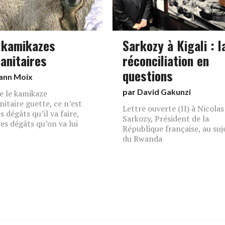
 kamikazes
Sarkozy à Kigali : l
anitaires
réconciliation en
questions
ann Moix
par
David Gakunzi
e le kamikaze
itaire guette, ce n’est
Lettre ouverte (II) à Nicolas
s dégâts qu’il va faire,
Sarkozy, Président de la
les dégâts qu’on va lui
République française, au suj
du Rwanda