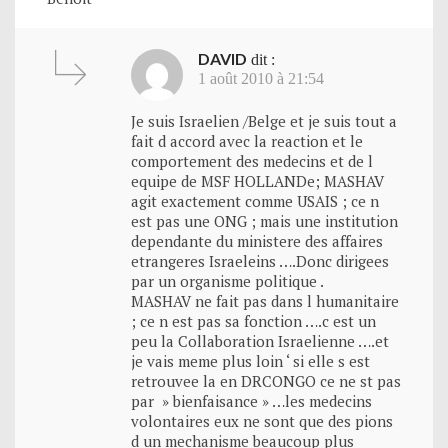
DAVID
dit :
1 août 2010 à 21:54
Je suis Israelien /Belge et je suis tout a
fait d accord avec la reaction et le
comportement des medecins et de l
equipe de MSF HOLLANDe; MASHAV
agit exactement comme USAIS ; ce n
est pas une ONG ; mais une institution
dependante du ministere des affaires
etrangeres Israeleins ….Donc dirigees
par un organisme politique .
MASHAV ne fait pas dans l humanitaire
; ce n est pas sa fonction ….c est un
peu la Collaboration Israelienne ….et
je vais meme plus loin ‘ si elle s est
retrouvee la en DRCONGO ce ne st pas
par » bienfaisance » …les medecins
volontaires eux ne sont que des pions
d un mechanisme beaucoup plus