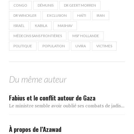
CONGO
DÉMUNIS
DR GEERT MORREN
DR WINCKLER
EXCLUSION
HAÏTI
IRAN
ISRAËL
KABILA
MASHAV
MÉDECINS SANS FRONTIÈRES
MSF HOLLANDE
POLITIQUE
POPULATION
UVIRA
VICTIMES
Du même auteur
Fabius et le conflit autour de Gaza
Le ministre semble avoir oublié ses combats de jadis...
À propos de l’Azawad