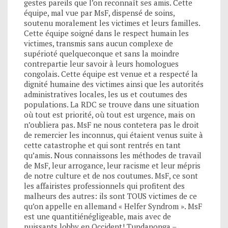
gestes pareils que l’on reconnaît ses amis. Cette
équipe, mal vue par MsF, dispensé de soins,
soutenu moralement les victimes et leurs familles.
Cette équipe soigné dans le respect humain les
victimes, transmis sans aucun complexe de
supérioté quelqueconque et sans la moindre
contrepartie leur savoir à leurs homologues
congolais. Cette équipe est venue et a respecté la
dignité humaine des victimes ainsi que les autorités
administratives locales, les us et coutumes des
populations. La RDC se trouve dans une situation
où tout est priorité, où tout est urgence, mais on
n’oubliera pas. MsF ne nous contetera pas le droit
de remercier les inconnus, qui étaient venus suite à
cette catastrophe et qui sont rentrés en tant
qu’amis. Nous connaissons les méthodes de travail
de MsF, leur arrogance, leur racisme et leur mépris
de notre culture et de nos coutumes. MsF, ce sont
les affairistes professionnels qui profitent des
malheurs des autres: ils sont TOUS victimes de ce
qu’on appelle en allemand « Helfer Syndrom ». MsF
est une quantitiénégligeable, mais avec de
puissants lobby en Occident! Tundanonga –