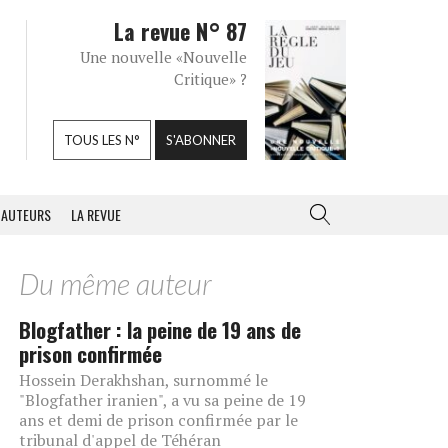
La revue N° 87
Une nouvelle «Nouvelle
Critique» ?
TOUS LES N°
S'ABONNER
AUTEURS
LA REVUE
Du même auteur
Blogfather : la peine de 19 ans de
prison confirmée
Hossein Derakhshan, surnommé le
"Blogfather iranien", a vu sa peine de 19
ans et demi de prison confirmée par le
tribunal d'appel de Téhéran