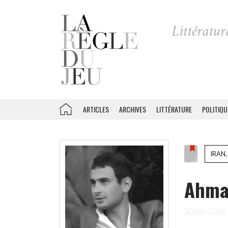
ARTICLES
ARCHIVES
LITTÉRATURE
POLITIQU
IRAN,
Ahmad
30 juin 2010