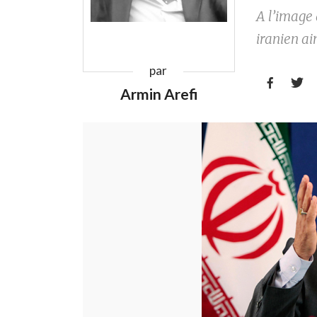
A l’image
iranien ai
par


Armin Arefi