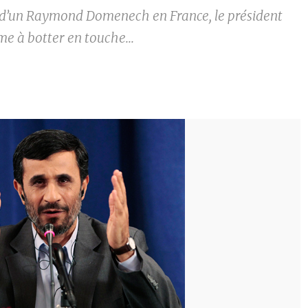
 d’un Raymond Domenech en France, le président
me à botter en touche...