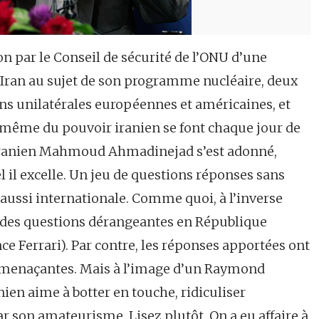
on par le Conseil de sécurité de l’ONU d’une
’Iran au sujet de son programme nucléaire, deux
ns unilatérales européennes et américaines, et
ur même du pouvoir iranien se font chaque jour de
t iranien Mahmoud Ahmadinejad s’est adonné,
el il excelle. Un jeu de questions réponses sans
 aussi internationale. Comme quoi, à l’inverse
r des questions dérangeantes en République
ce Ferrari). Par contre, les réponses apportées ont
nt menaçantes. Mais à l’image d’un Raymond
ien aime à botter en touche, ridiculiser
r son amateurisme. Lisez plutôt. On a eu affaire à