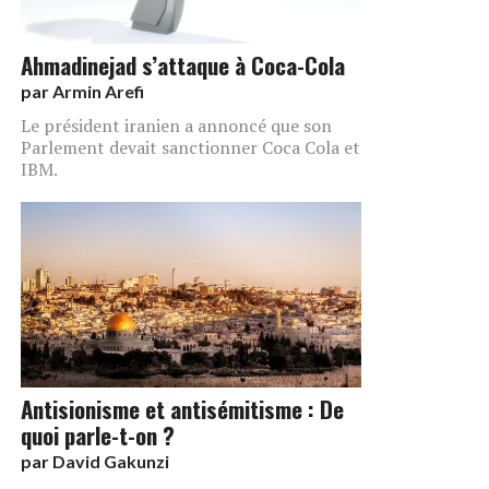
Ahmadinejad s’attaque à Coca-Cola
par
Armin Arefi
Le président iranien a annoncé que son
Parlement devait sanctionner Coca Cola et
IBM.
Antisionisme et antisémitisme : De
quoi parle-t-on ?
par
David Gakunzi