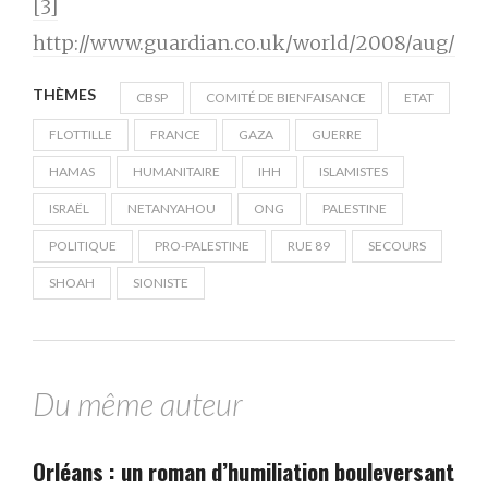
[3]
http://www.guardian.co.uk/world/2008/aug/23/
THÈMES
CBSP
COMITÉ DE BIENFAISANCE
ETAT
FLOTTILLE
FRANCE
GAZA
GUERRE
HAMAS
HUMANITAIRE
IHH
ISLAMISTES
ISRAËL
NETANYAHOU
ONG
PALESTINE
POLITIQUE
PRO-PALESTINE
RUE 89
SECOURS
SHOAH
SIONISTE
Du même auteur
Orléans : un roman d’humiliation bouleversant