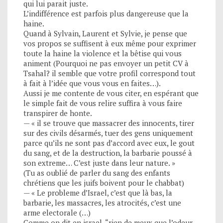
qui lui parait juste.
L’indifférence est parfois plus dangereuse que la
haine.
Quand à Sylvain, Laurent et Sylvie, je pense que
vos propos se suffisent à eux même pour exprimer
toute la haine la violence et la bêtise qui vous
animent (Pourquoi ne pas envoyer un petit CV à
Tsahal? il semble que votre profil correspond tout
à fait à l’idée que vous vous en faites…).
Aussi je me contente de vous citer, en espérant que
le simple fait de vous relire suffira à vous faire
transpirer de honte.
— « il se trouve que massacrer des innocents, tirer
sur des civils désarmés, tuer des gens uniquement
parce qu’ils ne sont pas d’accord avec eux, le gout
du sang, et de la destruction, la barbarie poussé à
son extreme… C’est juste dans leur nature. »
(Tu as oublié de parler du sang des enfants
chrétiens que les juifs boivent pour le chabbat)
— « Le probleme d’Israel, c’est que là bas, la
barbarie, les massacres, les atrocités, c’est une
arme electorale (…)
Comme on dit en israel, “rien de meux que l’odeur