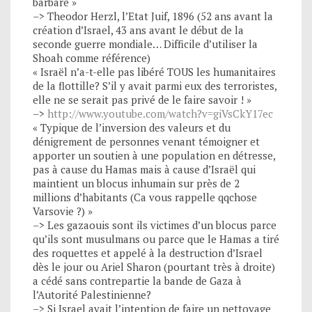
barbare »
–> Theodor Herzl, l’Etat Juif, 1896 (52 ans avant la
création d’Israel, 43 ans avant le début de la
seconde guerre mondiale… Difficile d’utiliser la
Shoah comme référence)
« Israël n’a-t-elle pas libéré TOUS les humanitaires
de la flottille? S’il y avait parmi eux des terroristes,
elle ne se serait pas privé de le faire savoir ! »
–>
http://www.youtube.com/watch?v=giVsCkY17ec
« Typique de l’inversion des valeurs et du
dénigrement de personnes venant témoigner et
apporter un soutien à une population en détresse,
pas à cause du Hamas mais à cause d’Israël qui
maintient un blocus inhumain sur près de 2
millions d’habitants (Ca vous rappelle qqchose
Varsovie ?) »
–> Les gazaouis sont ils victimes d’un blocus parce
qu’ils sont musulmans ou parce que le Hamas a tiré
des roquettes et appelé à la destruction d’Israel
dès le jour ou Ariel Sharon (pourtant très à droite)
a cédé sans contrepartie la bande de Gaza à
l’Autorité Palestinienne?
–> Si Israel avait l’intention de faire un nettoyage