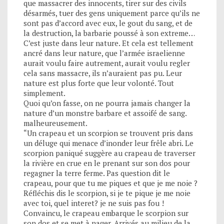
que massacrer des innocents, tirer sur des civils
désarmés, tuer des gens uniquement parce qu’ils ne
sont pas d’accord avec eux, le gout du sang, et de
la destruction, la barbarie poussé à son extreme…
C’est juste dans leur nature. Et cela est tellement
ancré dans leur nature, que l’armée israelienne
aurait voulu faire autrement, aurait voulu regler
cela sans massacre, ils n’auraient pas pu. Leur
nature est plus forte que leur volonté. Tout
simplement.
Quoi qu’on fasse, on ne pourra jamais changer la
nature d’un monstre barbare et assoifé de sang.
malheureusement.
“Un crapeau et un scorpion se trouvent pris dans
un déluge qui menace d’inonder leur frêle abri. Le
scorpion paniqué suggère au crapeau de traverser
la rivière en crue en le prenant sur son dos pour
regagner la terre ferme. Pas question dit le
crapeau, pour que tu me piques et que je me noie ?
Réfléchis dis le scorpion, si je te pique je me noie
avec toi, quel interet? je ne suis pas fou !
Convaincu, le crapeau embarque le scorpion sur
son dos et se met à nager. Arrivés au milieu de la