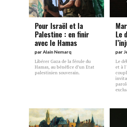
Pour Israël et la
Mar
Palestine : en finir
Le 
avec le Hamas
l’in
par
Alain Nemarq
par
J
Libérer Gaza de la férule du
Le dé
Hamas, au bénéfice d’un Etat
et à 
palestinien souverain.
coupl
invit
parol
exclu