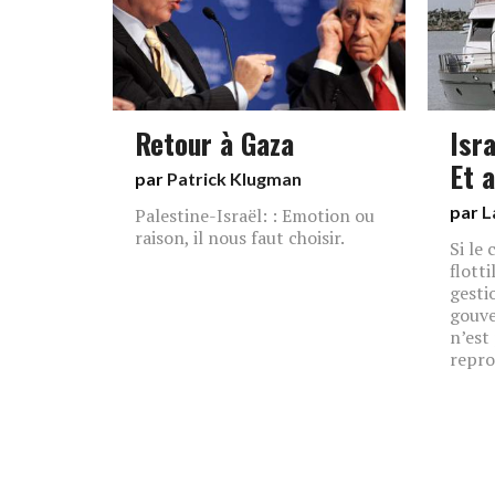
Retour à Gaza
Isra
Et 
par
Patrick Klugman
par
L
Palestine-Israël: : Emotion ou
raison, il nous faut choisir.
Si le
flotti
gesti
gouv
n’est
repro