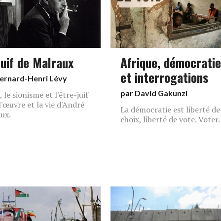
Juif de Malraux
Afrique, démocratie
et interrogations
ernard-Henri Lévy
par
David Gakunzi
, le sionisme et l'être-juif
l'œuvre et la vie d'André
La démocratie est liberté de
ux.
choix, liberté de vote. Voter.