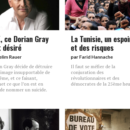
, ce Dorian Gray
La Tunisie, un espoi
t désiré
et des risques
elim Rauer
par
Farid Hannache
n Gray décide de détruire
Il faut se méfier de la
 image insupportable de
conjuration des
ême, et ce faisant,
révolutionnaires et des
t ce que l’on est en
démocrates de la 25ème heu
 de nommer un suicide.