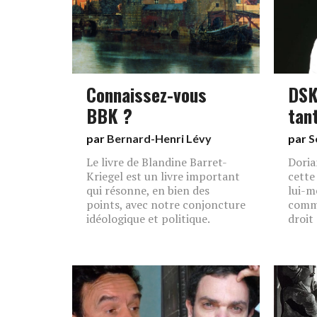
Connaissez-vous
DSK
BBK ?
tan
par
Bernard-Henri Lévy
par
S
Le livre de Blandine Barret-
Doria
Kriegel est un livre important
cette
qui résonne, en bien des
lui-m
points, avec notre conjoncture
comme
idéologique et politique.
droit