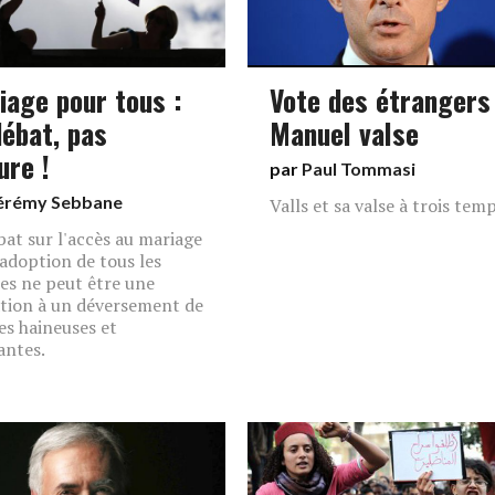
iage pour tous :
Vote des étrangers
débat, pas
Manuel valse
jure !
par
Paul Tommasi
érémy Sebbane
Valls et sa valse à trois temp
bat sur l'accès au mariage
l'adoption de tous les
es ne peut être une
ation à un déversement de
es haineuses et
antes.