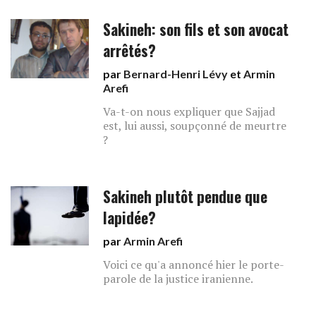
Sakineh: son fils et son avocat
arrêtés?
par
Bernard-Henri Lévy
et
Armin
Arefi
Va-t-on nous expliquer que Sajjad
est, lui aussi, soupçonné de meurtre
?
Sakineh plutôt pendue que
lapidée?
par
Armin Arefi
Voici ce qu'a annoncé hier le porte-
parole de la justice iranienne.