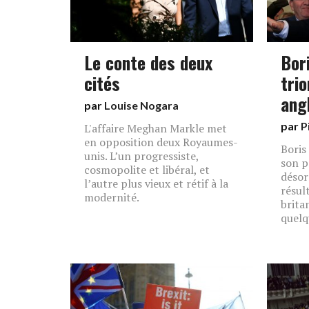
Le conte des deux
Bori
cités
tri
ang
par
Louise Nogara
par
P
L'affaire Meghan Markle met
en opposition deux Royaumes-
Boris
unis. L’un progressiste,
son pa
cosmopolite et libéral, et
désor
l’autre plus vieux et rétif à la
résul
modernité.
brita
quelq