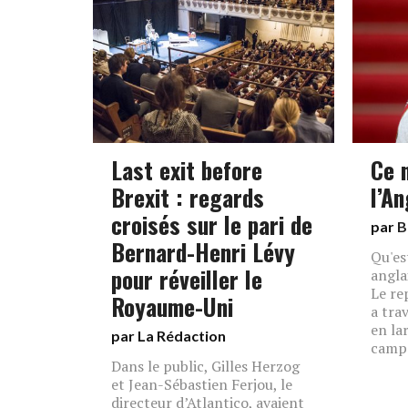
Last exit before
Ce n
Brexit : regards
l’A
croisés sur le pari de
par
B
Bernard-Henri Lévy
Qu'es
pour réveiller le
angla
Le re
Royaume-Uni
a tra
en la
par La Rédaction
camp
Dans le public, Gilles Herzog
et Jean-Sébastien Ferjou, le
directeur d’Atlantico, avaient