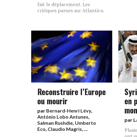
fait le déplacement. Les
critiques parues sur Atlantico.
Reconstruire l’Europe
Syr
ou mourir
en p
mon
par
Bernard-Henri Lévy
,
António Lobo Antunes
,
par L
Salman Rushdie
,
Umberto
Eco
,
Claudio Magris
, ...
Plusi
ont q