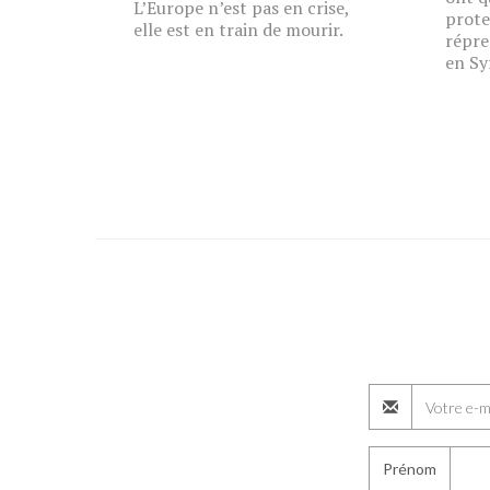
L’Europe n’est pas en crise,
prote
elle est en train de mourir.
répre
en Sy
Prénom