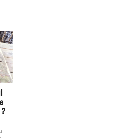
l
ge
 ?
u
-