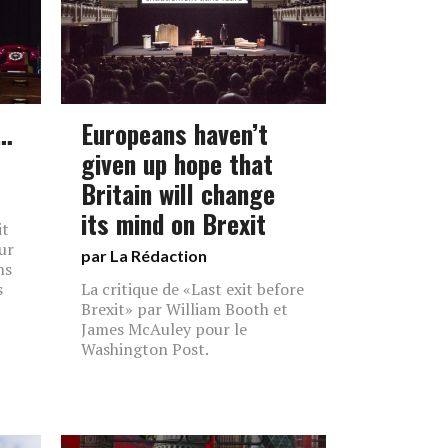
s…
Europeans haven’t
given up hope that
Britain will change
its mind on Brexit
it
ur
par La Rédaction
ns
s
La critique de «Last exit before
Brexit» par William Booth et
James McAuley pour le
Washington Post.