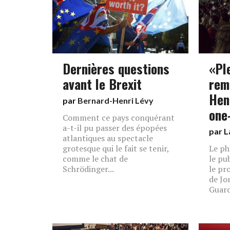
Dernières questions
«Pl
avant le Brexit
rem
Hen
par
Bernard-Henri Lévy
one
Comment ce pays conquérant
a-t-il pu passer des épopées
par L
atlantiques au spectacle
grotesque qui le fait se tenir,
Le ph
comme le chat de
le pu
Schrödinger...
le pr
de Jo
Guard