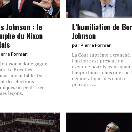
s Johnson : le
L’humiliation de Bor
omphe du Nixon
Johnson
lais
par
Pierre Forman
ierre Forman
La Cour suprême a tranché. 
l'histoire est presque un
 Johnson a donc gagné
exemple pour lycéens quant
ri. Le Brexit est
l'importance, dans une soci
mais inéluctable. Du
démocratique, des contre-
tat des élections
pouvoirs : ...
nniques on peut tirer
ues leçons.