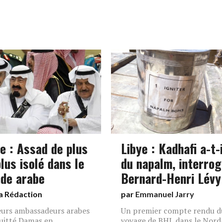
ie : Assad de plus
Libye : Kadhafi a-t-i
lus isolé dans le
du napalm, interro
de arabe
Bernard-Henri Lévy
a Rédaction
par
Emmanuel Jarry
eurs ambassadeurs arabes
Un premier compte rendu d
uitté Damas en
voyage de BHL dans le Nord