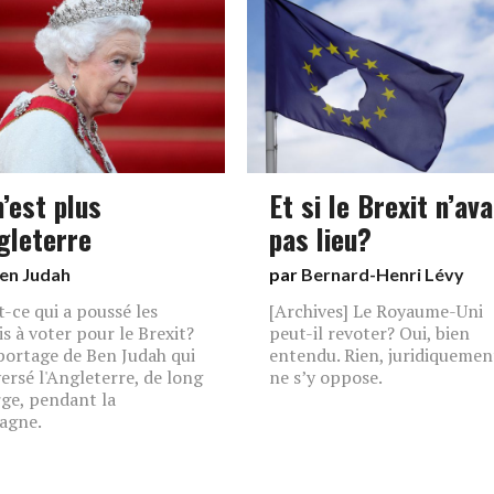
’est plus
Et si le Brexit n’ava
ngleterre
pas lieu?
en Judah
par
Bernard-Henri Lévy
t-ce qui a poussé les
[Archives] Le Royaume-Uni
is à voter pour le Brexit?
peut-il revoter? Oui, bien
portage de Ben Judah qui
entendu. Rien, juridiquemen
versé l'Angleterre, de long
ne s’y oppose.
rge, pendant la
agne.