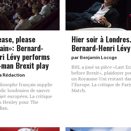
ease, please
Hier soir à Londre
ain»: Bernard-
Bernard-Henri Lévy
ri Lévy performs
par
Benjamin Locoge
-man Brexit play
BHL a joué sa pièce «Last Ex
before Brexit», plaidoyer po
a Rédaction
un Royaume-Uni restant da
ilosophe français supplie
l’Europe. La critique de Pari
blic londonien de sauver
Match.
ojet européen. La critique
n Henley pour The
ian.