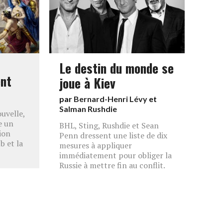
Le destin du monde se
nt
joue à Kiev
par
Bernard-Henri Lévy
et
Salman Rushdie
uvelle,
e un
BHL, Sting, Rushdie et Sean
tion
Penn dressent une liste de dix
b et la
mesures à appliquer
immédiatement pour obliger la
Russie à mettre fin au conflit.