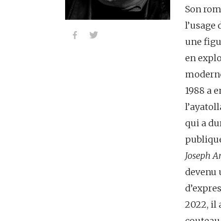
Son ro
l’usage


une figu
en explor
moderne
1988 a e
l’ayatol
qui a du
publique
Joseph A
devenu 
d’expres
2022, il
couteau 