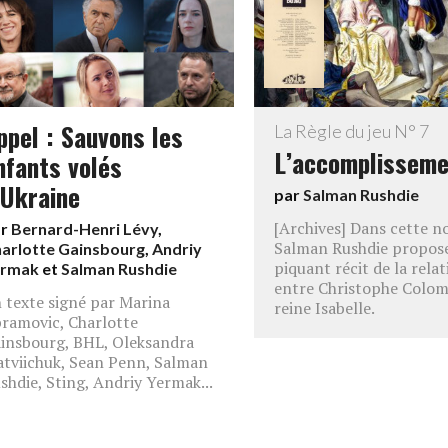
ppel : Sauvons les
La Règle du jeu N° 7
L’accomplisseme
nfants volés
’Ukraine
par
Salman Rushdie
[Archives] Dans cette no
ar
Bernard-Henri Lévy
,
Salman Rushdie propos
arlotte Gainsbourg
,
Andriy
piquant récit de la rela
ermak
et
Salman Rushdie
entre Christophe Colom
 texte signé par Marina
reine Isabelle.
ramovic, Charlotte
insbourg, BHL, Oleksandra
tviichuk, Sean Penn, Salman
shdie, Sting, Andriy Yermak...