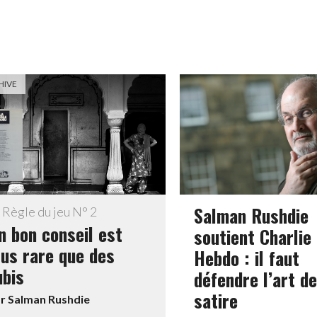
HIVE
Salman Rushdie
 Règle du jeu N° 2
n bon conseil est
soutient Charlie
lus rare que des
Hebdo : il faut
ubis
défendre l’art de
satire
ar
Salman Rushdie