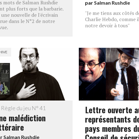
s mots de Salman Rushdie
par
Salman Rushdie
nt plus forts que la barbarie.
"Je me tiens aux côtés d
i une nouvelle de l'écrivain
Charlie Hebdo, comme il
rue dans le N°2 de notre
notre devoir à tous"
vue.
HIVE
Lettre ouverte a
 Règle du jeu N° 41
ne malédiction
représentants d
ittéraire
pays membres d
Conseil de sécur
ar
Salman Rushdie