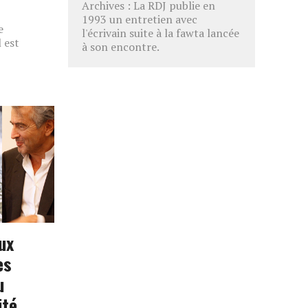
Archives : La RDJ publie en
1993 un entretien avec
e
l'écrivain suite à la fawta lancée
 est
à son encontre.
ux
es
u
ité