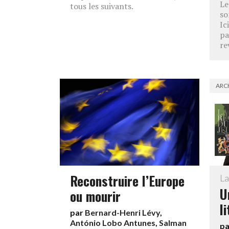
Le
tous les suivants.
so
Ic
pa
re
ARC
Reconstruire l’Europe
La
U
ou mourir
l
par
Bernard-Henri Lévy
,
António Lobo Antunes
,
Salman
p