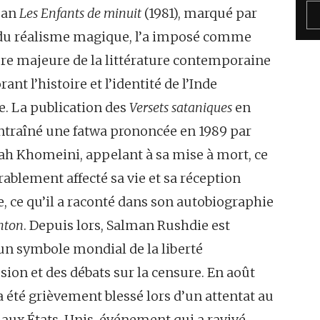
man
Les Enfants de minuit
(1981), marqué par
 du réalisme magique, l’a imposé comme
re majeure de la littérature contemporaine
ant l’histoire et l’identité de l’Inde
. La publication des
Versets sataniques
en
ntraîné une fatwa prononcée en 1989 par
lah Khomeini, appelant à sa mise à mort, ce
rablement affecté sa vie et sa réception
, ce qu’il a raconté dans son autobiographie
nton
. Depuis lors, Salman Rushdie est
un symbole mondial de la liberté
sion et des débats sur la censure. En août
 a été grièvement blessé lors d’un attentat au
aux États-Unis, événement qui a ravivé