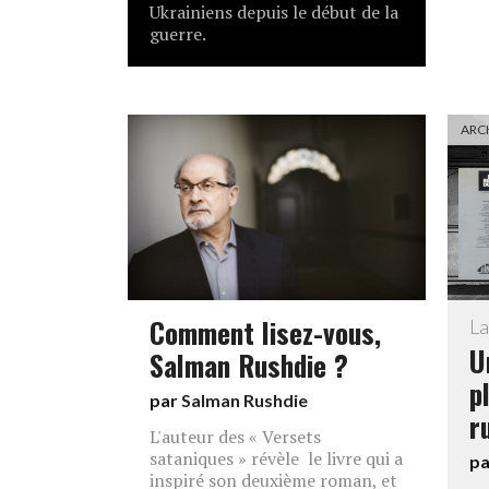
Ukrainiens depuis le début de la
guerre.
ARC
Comment lisez-vous,
La
U
Salman Rushdie ?
p
par
Salman Rushdie
r
L'auteur des « Versets
sataniques » révèle le livre qui a
p
inspiré son deuxième roman, et