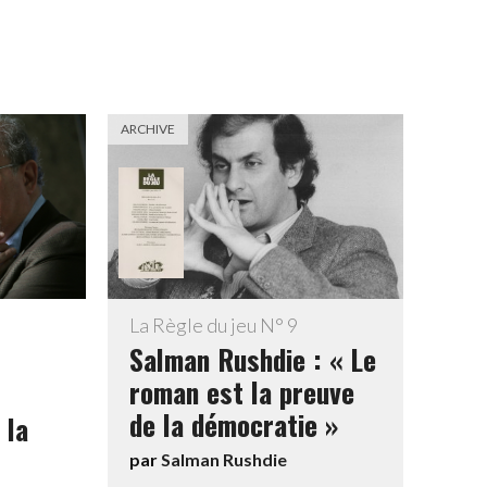
ARCHIVE
La Règle du jeu N° 9
Salman Rushdie : « Le
roman est la preuve
de la démocratie »
 la
par
Salman Rushdie