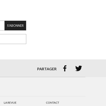
S'ABONNER


PARTAGER
LA REVUE
CONTACT