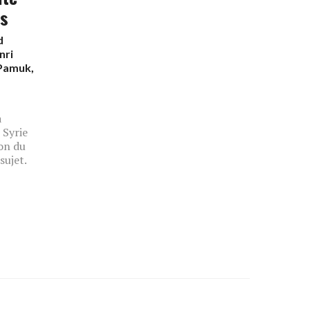
es
d
nri
Pamuk
,
a
 Syrie
ion du
sujet.