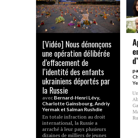
A
[Vidéo] Nous dénonçons
e
une opération délibérée
d
d’effacement de
l’identité des enfants
p
Ch
ukrainiens déportés par
Y
la Russie
Un
avec
Bernard-Henri Lévy
,
Ab
Charlotte Gainsbourg
,
Andriy
Ga
Yermak
et
Salman Rushdie
Ma
En totale infraction au droit
Ru
international, la Russie a
arraché à leur pays plusieurs
dizaines de milliers de jeunes