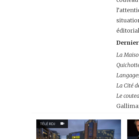
l’attent
situati
éditoria
Dernier
La Maiso
Quichott
Langages
La Cité d
Le coutea
Gallimar
TÉLÉ RDJ