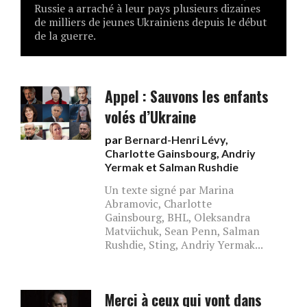
Russie a arraché à leur pays plusieurs dizaines
de milliers de jeunes Ukrainiens depuis le début
de la guerre.
Appel : Sauvons les enfants
volés d’Ukraine
par
Bernard-Henri Lévy
,
Charlotte Gainsbourg
,
Andriy
Yermak
et
Salman Rushdie
Un texte signé par Marina
Abramovic, Charlotte
Gainsbourg, BHL, Oleksandra
Matviichuk, Sean Penn, Salman
Rushdie, Sting, Andriy Yermak...
Merci à ceux qui vont dans