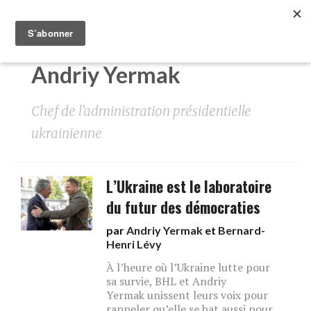
Andriy Yermak
Chef de l’administration présidentielle
ukrainienne
L’Ukraine est le laboratoire
du futur des démocraties
par
Andriy Yermak
et
Bernard-
Henri Lévy
À l’heure où l’Ukraine lutte pour
sa survie, BHL et Andriy
Yermak unissent leurs voix pour
rappeler qu’elle se bat aussi pour