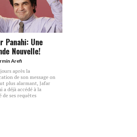
ar Panahi: Une
nde Nouvelle!
rmin Arefi
 jours après la
cation de son message on
ut plus alarmant, Jafar
i a déjà accédé à la
é de ses requêtes