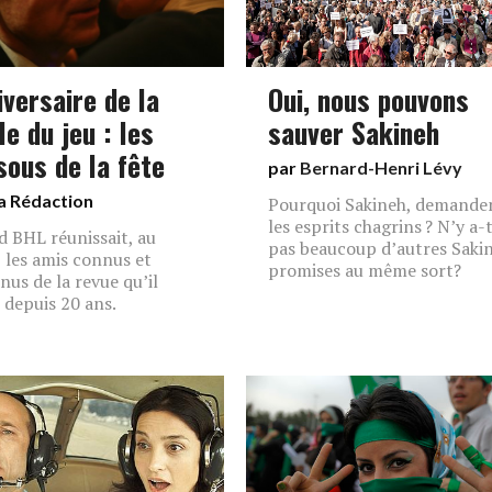
iversaire de la
Oui, nous pouvons
e du jeu : les
sauver Sakineh
sous de la fête
par
Bernard-Henri Lévy
a Rédaction
Pourquoi Sakineh, demande
les esprits chagrins ? N’y a-t
 BHL réunissait, au
pas beaucoup d’autres Saki
, les amis connus et
promises au même sort?
nus de la revue qu’il
e depuis 20 ans.