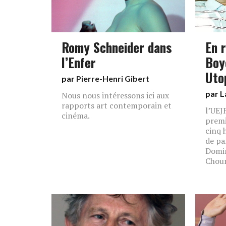
Romy Schneider dans
En 
l’Enfer
Boy
Uto
par
Pierre-Henri Gibert
par L
Nous nous intéressons ici aux
rapports art contemporain et
l’UEJ
cinéma.
premi
cinq 
de pa
Domin
Chour