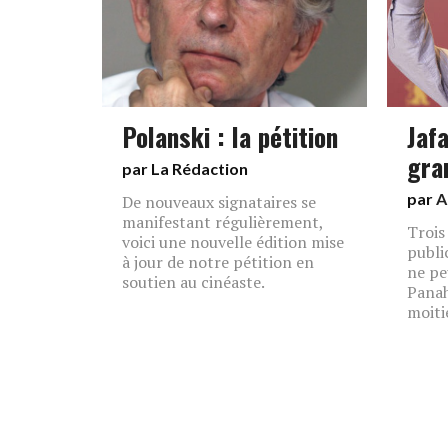
Polanski : la pétition
Jaf
gra
par La Rédaction
par
A
De nouveaux signataires se
manifestant régulièrement,
Trois
voici une nouvelle édition mise
publi
à jour de notre pétition en
ne pe
soutien au cinéaste.
Panah
moiti