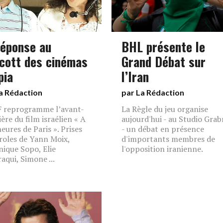
réponse au
BHL présente le
cott des cinémas
Grand Débat sur
pia
l’Iran
a Rédaction
par La Rédaction
F reprogramme l’avant-
La Règle du jeu organise
ère du film israélien « A
aujourd'hui - au Studio Grabr
heures de Paris ». Prises
- un débat en présence
roles de Yann Moix,
d'importants membres de
ique Sopo, Elie
l'opposition iranienne.
aqui, Simone ...