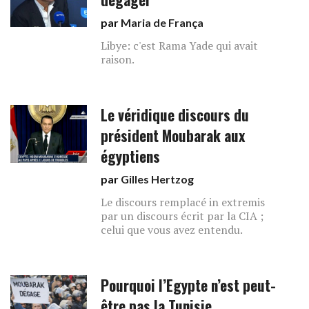
par
Maria de França
Libye: c'est Rama Yade qui avait
raison.
Le véridique discours du
président Moubarak aux
égyptiens
par
Gilles Hertzog
Le discours remplacé in extremis
par un discours écrit par la CIA ;
celui que vous avez entendu.
Pourquoi l’Egypte n’est peut-
être pas la Tunisie