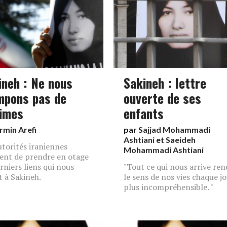
ineh : Ne nous
Sakineh : lettre
mpons pas de
ouverte de ses
times
enfants
rmin Arefi
par
Sajjad Mohammadi
Ashtiani
et
Saeideh
utorités iraniennes
Mohammadi Ashtiani
ent de prendre en otage
erniers liens qui nous
"Tout ce qui nous arrive ren
t à Sakineh.
le sens de nos vies chaque j
plus incompréhensible. "