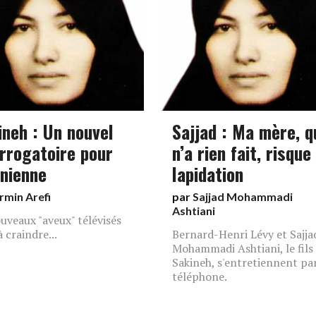
ineh : Un nouvel
Sajjad : Ma mère, q
errogatoire pour
n’a rien fait, risque
anienne
lapidation
rmin Arefi
par
Sajjad Mohammadi
Ashtiani
uveaux "aveux" télévisés
 craindre...
Bernard-Henri Lévy et Sajja
Mohammadi Ashtiani, le fils
Sakineh, s'entretiennent pa
téléphone.