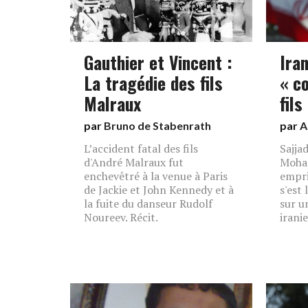
Gauthier et Vincent :
Iran
La tragédie des fils
« c
Malraux
fils
par
Bruno de Stabenrath
par
A
L’accident fatal des fils
Sajjad
d'André Malraux fut
Moha
enchevêtré à la venue à Paris
empri
de Jackie et John Kennedy et à
s'est 
la fuite du danseur Rudolf
sur u
Noureev. Récit.
irani