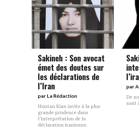
Sakineh : Son avocat
Sak
émet des doutes sur
int
les déclarations de
l’ir
l’Iran
par
A
par La Rédaction
De no
sont à
Houtan Kian invite à la plus
grande prudence dans
l’interprétation de la
déclaration iranienne.