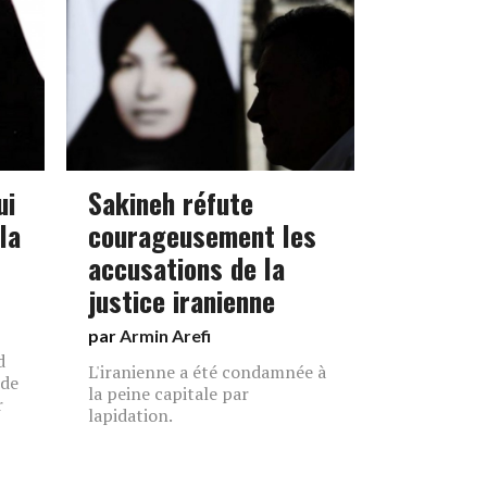
ui
Sakineh réfute
 la
courageusement les
accusations de la
justice iranienne
par
Armin Arefi
d
L'iranienne a été condamnée à
 de
la peine capitale par
r
lapidation.