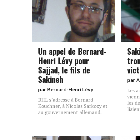
Un appel de Bernard-
Sak
Henri Lévy pour
tro
Sajjad, le fils de
vic
Sakineh
par
A
par
Bernard-Henri Lévy
Les a
vienn
BHL s’adresse à Bernard
les d
Kouchner, à Nicolas Sarkozy et
liaien
au gouvernement allemand.