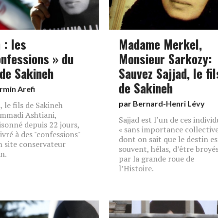
 : les
Madame Merkel,
onfessions » du
Monsieur Sarkozy:
 de Sakineh
Sauvez Sajjad, le fil
de Sakineh
rmin Arefi
par
Bernard-Henri Lévy
, le fils de Sakineh
mmadi Ashtiani,
Sajjad est l’un de ces individ
sonné depuis 22 jours,
« sans importance collective
livré à des "confessions"
dont on sait que le destin es
n site conservateur
souvent, hélas, d’être broyé
en.
par la grande roue de
l’Histoire.