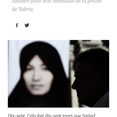
Sakineh pour leur libération de la prison
de Tabriz.


Dix-sept. Cela fait dix-sept jours que Sajjad