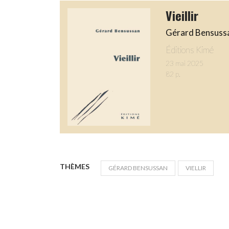
Vieillir
Gérard Bensuss
Éditions Kimé
23 mai 2025
82 p.
THÈMES
GÉRARD BENSUSSAN
VIELLIR