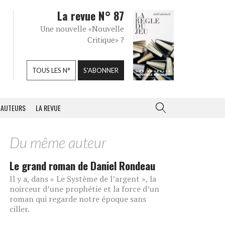
La revue N° 87
Une nouvelle «Nouvelle
Critique» ?
TOUS LES N°
S'ABONNER
AUTEURS
LA REVUE
Du même auteur
Le grand roman de Daniel Rondeau
Il y a, dans « Le Système de l’argent », la
noirceur d’une prophétie et la force d’un
roman qui regarde notre époque sans
ciller.