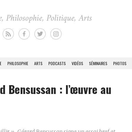
E
PHILOSOPHIE
ARTS
PODCASTS
VIDÉOS
SÉMINAIRES
PHOTOS
d Bensussan : l’œuvre au
illir », Gérard Bensussan signe un essai bref et