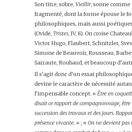
Son titre, sobre,
Vieillir
, sonne comme u
fragmenté, dont la forme épouse le fo
philosophiques, mais aussi poétiques
(Ovide,
Tristes
, IV, 8). On croise Chate
Victor Hugo, Flaubert, Schnitzler, Sve
Simone de Beauvoir, Rousseau, Barbey 
Sarraute, Roubaud, et beaucoup d’autr
Il s’agit donc d’un essai philosophique
devine le caractère de nécessité auta
l’impensable concept. «
Être en coquett
disait ce rapport de compagnonnage, être 
succession des travaux et des jours. Rappor
présence vivante.
» ; «
On ne devient pas 