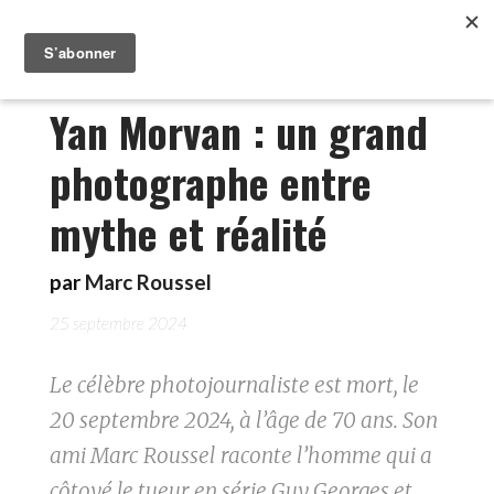
Yan Morvan : un grand
photographe entre
mythe et réalité
par
Marc Roussel
25 septembre 2024
Le célèbre photojournaliste est mort, le
20 septembre 2024, à l’âge de 70 ans. Son
ami Marc Roussel raconte l’homme qui a
côtoyé le tueur en série Guy Georges et