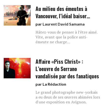
Au milieu des émeutes à
Vancouver, l’idéal baiser…
par
Laurent David Samama
Hâtez-vous de penser à l’être aimé.
Vite, avant que la police anti-
émeute ne charge…
Affaire «Piss Christ» :
L’oeuvre de Serrano
vandalisée par des fanatiques
par La Rédaction
Le grand photographe new-yorkais
a eu deux de ses œuvres abimées lors
d'une exposition en Avignon.