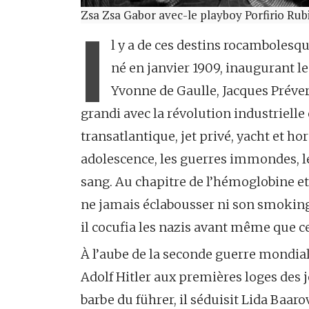
Zsa Zsa Gabor avec-le playboy Porfirio Rub
I
l y a de ces destins rocambolesque
né en janvier 1909, inaugurant le
Yvonne de Gaulle, Jacques Préve
grandi avec la révolution industrielle
transatlantique, jet privé, yacht et ho
adolescence, les guerres immondes, le
sang. Au chapitre de l’hémoglobine et d
ne jamais éclabousser ni son smoking 
il cocufia les nazis avant même que ces
À l’aube de la seconde guerre mondiale
Adolf Hitler aux premières loges des je
barbe du führer, il séduisit Lida Baar