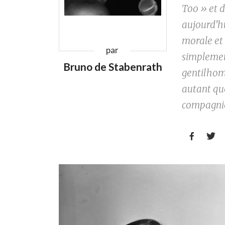
Too » et 
aujourd’h
morale et 
par
simplemen
Bruno de Stabenrath
gentilhom
autant qu
compagni

