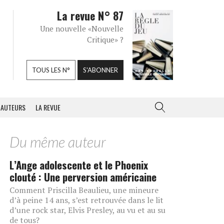
La revue N° 87
Une nouvelle «Nouvelle
Critique» ?
TOUS LES N°
S'ABONNER
AUTEURS
LA REVUE
Du même auteur
L’Ange adolescente et le Phoenix
clouté : Une perversion américaine
Comment Priscilla Beaulieu, une mineure
d’à peine 14 ans, s’est retrouvée dans le lit
d’une rock star, Elvis Presley, au vu et au su
de tous?