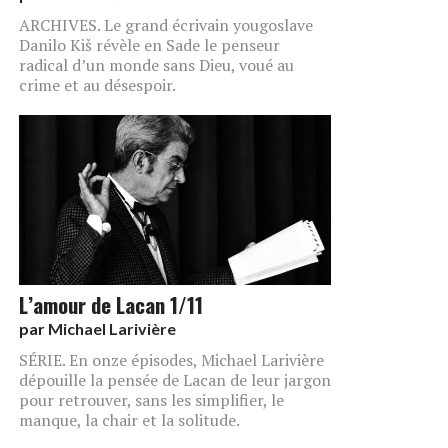
ARCHIVES. Le grand écrivain yougoslave
Danilo Kiš révèle en Sade le penseur
radical d’un monde sans Dieu, voué au
crime et au désespoir.
L’amour de Lacan 1/11
par
Michael Larivière
SÉRIE. En onze épisodes, Michael Larivière
dépouille la pensée de Lacan de leur jargon
pour retrouver, sans les simplifier, le
manque, la chair et la solitude.