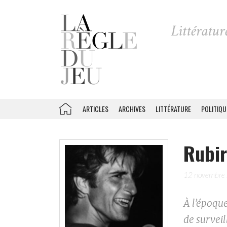
ARTICLES
ARCHIVES
LITTÉRATURE
POLITIQU
Rubir
12 novembre
À l’époqu
de survei