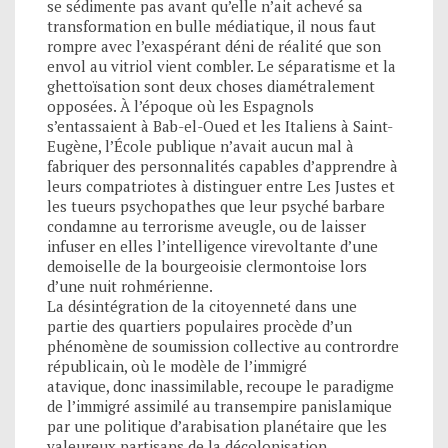
se sédimente pas avant qu’elle n’ait achevé sa
transformation en bulle médiatique, il nous faut
rompre avec l’exaspérant déni de réalité que son
envol au vitriol vient combler. Le séparatisme et la
ghettoïsation sont deux choses diamétralement
opposées. À l’époque où les Espagnols
s’entassaient à Bab-el-Oued et les Italiens à Saint-
Eugène, l’École publique n’avait aucun mal à
fabriquer des personnalités capables d’apprendre à
leurs compatriotes à distinguer entre Les Justes et
les tueurs psychopathes que leur psyché barbare
condamne au terrorisme aveugle, ou de laisser
infuser en elles l’intelligence virevoltante d’une
demoiselle de la bourgeoisie clermontoise lors
d’une nuit rohmérienne.
La désintégration de la citoyenneté dans une
partie des quartiers populaires procède d’un
phénomène de soumission collective au contrordre
républicain, où le modèle de l’immigré
atavique, donc inassimilable, recoupe le paradigme
de l’immigré assimilé au transempire panislamique
par une politique d’arabisation planétaire que les
valeureux partisans de la décolonisation