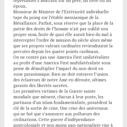
représailles s’abattant sur un père, un frère ou un
époux.
Monsieur de Ministre de l’Extériorité individuelle
tape du poing sur l’étable messianique de la
Mésalliance. Parfait, sous réserve que la place de la
patrie des droits de l’homme n’ait pas oublié son
propre nom, faute de quoi elle aurait bien du mal à
intercepter l’ordre de mission du siècle alors même
que ses propres valeurs cardinales reviendraient la
percuter depuis les quatre points cardinaux.
On ne contre pas une America First unilatéraliste
au profit d’une America First multilatéraliste sous
peine de démultiplier l’impact du non-droit en
zone parasismique. Rien ne doit entraver l’union
des éclaireurs de notre Âme en déroute, ultimes
garants des libertés sacrées.
Les premières victimes de la Guerre sainte
mondiale que mènent, chacun à leur poste, les
partisans d’un islam fondamentaliste, possèdent la
clé de la sortie de crise. Une crise des universaux
qui ne fait que s’annoncer aux pollueurs des
civilisations. Cette guerre d’indépendance
postcoloniale et non moins pan-nationaliste vise à