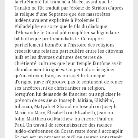
la chrétienté fut tranché à Nicée, avant que le
Tanakh ne fût traduit par Jérôme de Stridon d’après
la relique d’une Septante que des massorètes
judéens avaient explicitée à Ptolémée II
Philadelphe en sorte que le fils du diadoque
d’Alexandre le Grand pût compléter sa légendaire
bibliothèque protomondialiste. Ce rapport
partiellement honnête à l’histoire des religions
créerait une relation particulière entre les citoyens
juifs et les diverses cultures des terres de
chrétienté, cultures que leur Temple fantôme avait
abondamment irriguées. On peut alors imaginer
qu’un citoyen français ou sujet britannique
d’origine juive n’éprouve pas le sentiment de renier
ses ancêtres, ni de christianiser sa religion,
lorsqu’on lui demande de franciser ou angliciser le
prénom de ses aïeux Iosseph, Miriâm, Èlishèba‘,
Iohanân, Matyah et Shaoul en Joseph ou Joseph,
Marie ou Mary, Élisabeth ou Elizabeth, Jean ou
John, Matthieu ou Matthew, ou encore Paul ou
Paul. Un travail de reconnaissance des racines
judéo-chrétiennes du Coran reste donc à accomplir.
Et ceci est un processus qu’il ne saurait appartenir