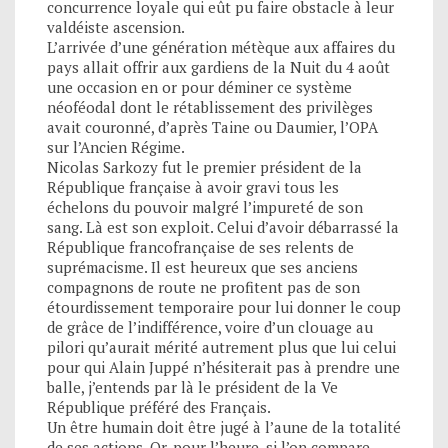
concurrence loyale qui eût pu faire obstacle à leur
valdéiste ascension.
L’arrivée d’une génération métèque aux affaires du
pays allait offrir aux gardiens de la Nuit du 4 août
une occasion en or pour déminer ce système
néoféodal dont le rétablissement des privilèges
avait couronné, d’après Taine ou Daumier, l’OPA
sur l’Ancien Régime.
Nicolas Sarkozy fut le premier président de la
République française à avoir gravi tous les
échelons du pouvoir malgré l’impureté de son
sang. Là est son exploit. Celui d’avoir débarrassé la
République francofrançaise de ses relents de
suprémacisme. Il est heureux que ses anciens
compagnons de route ne profitent pas de son
étourdissement temporaire pour lui donner le coup
de grâce de l’indifférence, voire d’un clouage au
pilori qu’aurait mérité autrement plus que lui celui
pour qui Alain Juppé n’hésiterait pas à prendre une
balle, j’entends par là le président de la Ve
République préféré des Français.
Un être humain doit être jugé à l’aune de la totalité
de ses actions. Or, pour l’heure, si l’on compare,