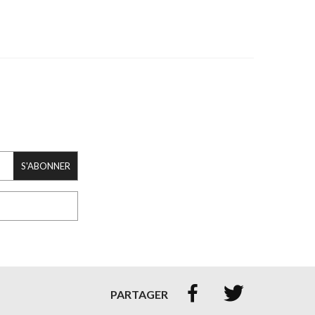
S'ABONNER


PARTAGER