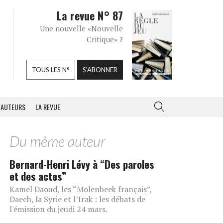
La revue N° 87
Une nouvelle «Nouvelle
Critique» ?
TOUS LES N°
S'ABONNER
AUTEURS
LA REVUE
Du même auteur
Bernard-Henri Lévy à “Des paroles
et des actes”
Kamel Daoud, les “Molenbeek français”,
Daech, la Syrie et l’Irak : les débats de
l'émission du jeudi 24 mars.