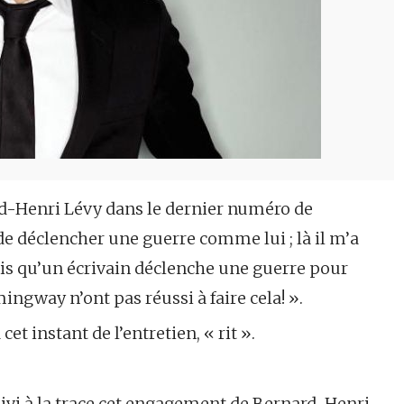
d-Henri Lévy dans le dernier numéro de
 de déclencher une guerre comme lui ; là il m’a
 fois qu’un écrivain déclenche une guerre pour
ngway n’ont pas réussi à faire cela! ».
et instant de l’entretien, « rit ».
suivi à la trace cet engagement de Bernard-Henri