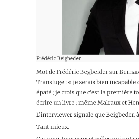
Frédéric Beigbeder
Mot de Frédéric Begbeider sur Bernar
Transfuge : « je serais bien incapable
épaté ; je crois que c’est la première
écrire un livre ; même Malraux et Hemi
L’interviewer signale que Beigbeder, à c
Tant mieux.
Car pour tous ceux et celles qui ont 