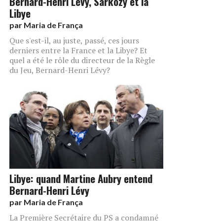
Bernard-Henri Lévy, Sarkozy et la
Libye
par
Maria de França
Que s'est-il, au juste, passé, ces jours
derniers entre la France et la Libye? Et
quel a été le rôle du directeur de la Règle
du Jeu, Bernard-Henri Lévy?
Libye: quand Martine Aubry entend
Bernard-Henri Lévy
par
Maria de França
La Première Secrétaire du PS a condamné