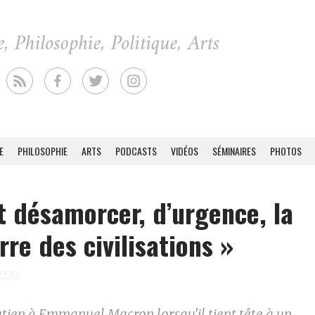
E
PHILOSOPHIE
ARTS
PODCASTS
VIDÉOS
SÉMINAIRES
PHOTOS
ut désamorcer, d’urgence, la
rre des civilisations »
2020
utien à Emmanuel Macron lorsqu'il tient tête à un