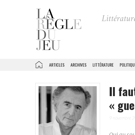
ARTICLES
ARCHIVES
LITTÉRATURE
POLITIQU
Il fa
« gue
9 novembre 
Oui au so