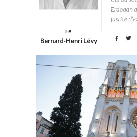
Erdogan qu
justice d'
par


Bernard-Henri Lévy