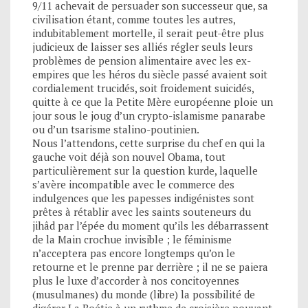
9/11 achevait de persuader son successeur que, sa
civilisation étant, comme toutes les autres,
indubitablement mortelle, il serait peut-être plus
judicieux de laisser ses alliés régler seuls leurs
problèmes de pension alimentaire avec les ex-
empires que les héros du siècle passé avaient soit
cordialement trucidés, soit froidement suicidés,
quitte à ce que la Petite Mère européenne ploie un
jour sous le joug d’un crypto-islamisme panarabe
ou d’un tsarisme stalino-poutinien.
Nous l’attendons, cette surprise du chef en qui la
gauche voit déjà son nouvel Obama, tout
particulièrement sur la question kurde, laquelle
s’avère incompatible avec le commerce des
indulgences que les papesses indigénistes sont
prêtes à rétablir avec les saints souteneurs du
jihâd par l’épée du moment qu’ils les débarrassent
de la Main crochue invisible ; le féminisme
n’acceptera pas encore longtemps qu’on le
retourne et le prenne par derrière ; il ne se paiera
plus le luxe d’accorder à nos concitoyennes
(musulmanes) du monde (libre) la possibilité de
digérer La Boétie à un rythme de croisière pouvant