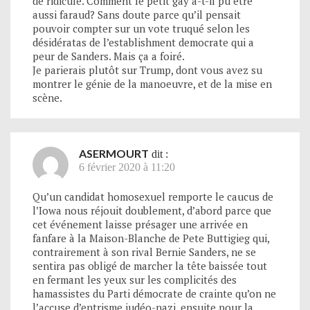
de ridicule. Comment le petit gay a-t-il pu être
aussi faraud? Sans doute parce qu’il pensait
pouvoir compter sur un vote truqué selon les
désidératas de l’establishment democrate qui a
peur de Sanders. Mais ça a foiré.
Je parierais plutôt sur Trump, dont vous avez su
montrer le génie de la manoeuvre, et de la mise en
scène.
ASERMOURT
dit :
6 février 2020 à 11:20
Qu’un candidat homosexuel remporte le caucus de
l’Iowa nous réjouit doublement, d’abord parce que
cet événement laisse présager une arrivée en
fanfare à la Maison-Blanche de Pete Buttigieg qui,
contrairement à son rival Bernie Sanders, ne se
sentira pas obligé de marcher la tête baissée tout
en fermant les yeux sur les complicités des
hamassistes du Parti démocrate de crainte qu’on ne
l’accuse d’entrisme judéo-nazi, ensuite pour la