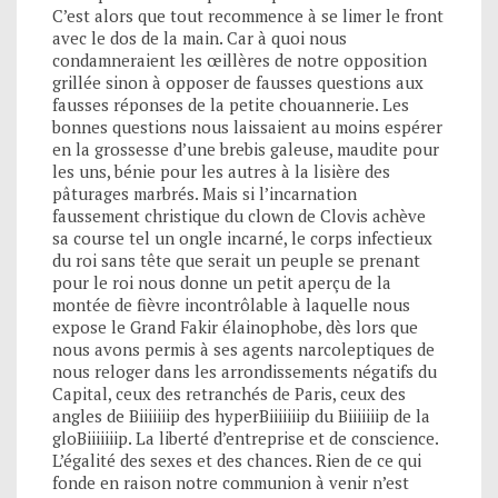
C’est alors que tout recommence à se limer le front
avec le dos de la main. Car à quoi nous
condamneraient les œillères de notre opposition
grillée sinon à opposer de fausses questions aux
fausses réponses de la petite chouannerie. Les
bonnes questions nous laissaient au moins espérer
en la grossesse d’une brebis galeuse, maudite pour
les uns, bénie pour les autres à la lisière des
pâturages marbrés. Mais si l’incarnation
faussement christique du clown de Clovis achève
sa course tel un ongle incarné, le corps infectieux
du roi sans tête que serait un peuple se prenant
pour le roi nous donne un petit aperçu de la
montée de fièvre incontrôlable à laquelle nous
expose le Grand Fakir élainophobe, dès lors que
nous avons permis à ses agents narcoleptiques de
nous reloger dans les arrondissements négatifs du
Capital, ceux des retranchés de Paris, ceux des
angles de Biiiiiiip des hyperBiiiiiiip du Biiiiiiip de la
gloBiiiiiiip. La liberté d’entreprise et de conscience.
L’égalité des sexes et des chances. Rien de ce qui
fonde en raison notre communion à venir n’est