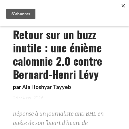
Retour sur un buzz
inutile : une énième
calomnie 2.0 contre
Bernard-Henri Lévy
par
Ala Hoshyar Tayyeb
26 octobre 2016
Réponse à un journaliste anti BHL en
quête de son "quart d'heure de