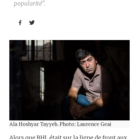
popularité".


Ala Hoshyar Tayyeb. Photo: Laurence Geai
Alors que BHL était sur la ligne de front aux