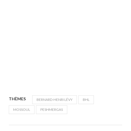
THÈMES
BERNARD-HENRI LÉVY
BHL
MOSSOUL
PESHMERGAS