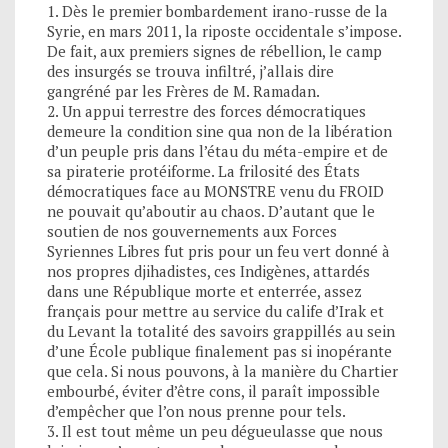
1. Dès le premier bombardement irano-russe de la
Syrie, en mars 2011, la riposte occidentale s’impose.
De fait, aux premiers signes de rébellion, le camp
des insurgés se trouva infiltré, j’allais dire
gangréné par les Frères de M. Ramadan.
2. Un appui terrestre des forces démocratiques
demeure la condition sine qua non de la libération
d’un peuple pris dans l’étau du méta-empire et de
sa piraterie protéiforme. La frilosité des États
démocratiques face au MONSTRE venu du FROID
ne pouvait qu’aboutir au chaos. D’autant que le
soutien de nos gouvernements aux Forces
Syriennes Libres fut pris pour un feu vert donné à
nos propres djihadistes, ces Indigènes, attardés
dans une République morte et enterrée, assez
français pour mettre au service du calife d’Irak et
du Levant la totalité des savoirs grappillés au sein
d’une École publique finalement pas si inopérante
que cela. Si nous pouvons, à la manière du Chartier
embourbé, éviter d’être cons, il paraît impossible
d’empêcher que l’on nous prenne pour tels.
3. Il est tout même un peu dégueulasse que nous