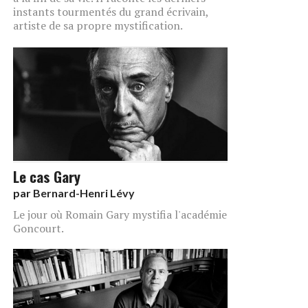
instants tourmentés du grand écrivain,
artiste de sa propre mystification.
Le cas Gary
par
Bernard-Henri Lévy
Le jour où Romain Gary mystifia l'académie
Goncourt.