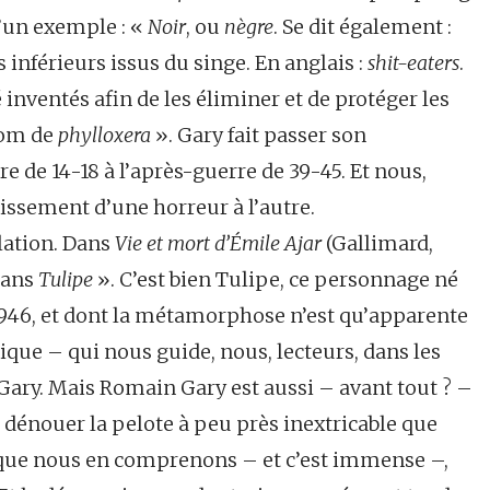
u’un exemple : «
Noir
, ou
nègre
. Se dit également :
 inférieurs issus du singe. En anglais :
shit-eaters
.
inventés afin de les éliminer et de protéger les
nom de
phylloxera
». Gary fait passer son
 de 14-18 à l’après-guerre de 39-45. Et nous,
lissement d’une horreur à l’autre.
lation. Dans
Vie et mort d’Émile Ajar
(Gallimard,
 dans
Tulipe
». C’est bien Tulipe, ce personnage né
1946, et dont la métamorphose n’est qu’apparente
ique – qui nous guide, nous, lecteurs, dans les
y. Mais Romain Gary est aussi – avant tout ? –
dénouer la pelote à peu près inextricable que
que nous en comprenons – et c’est immense –,