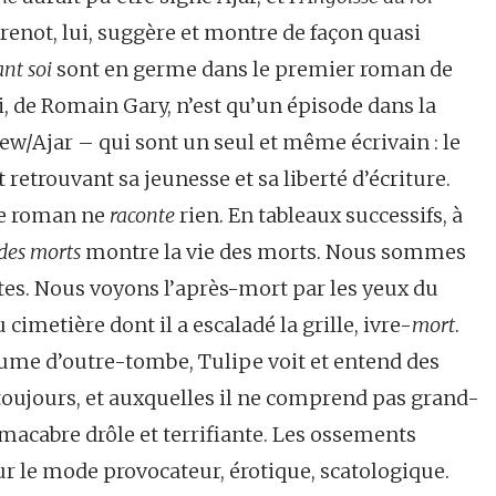
renot, lui, suggère et montre de façon quasi
nt soi
sont en germe dans le premier roman de
, de Romain Gary, n’est qu’un épisode dans la
ew/Ajar – qui sont un seul et même écrivain : le
etrouvant sa jeunesse et sa liberté d’écriture.
 le roman ne
raconte
rien. En tableaux successifs, à
des morts
montre la vie des morts. Nous sommes
tes. Nous voyons l’après-mort par les yeux du
cimetière dont il a escaladé la grille, ivre-
mort
.
aume d’outre-tombe, Tulipe voit et entend des
 toujours, et auxquelles il ne comprend pas grand-
macabre drôle et terrifiante. Les ossements
r le mode provocateur, érotique, scatologique.