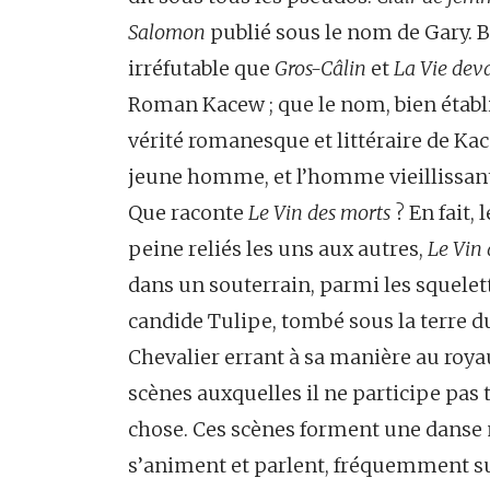
Salomon
publié sous le nom de Gary. B
irréfutable que
Gros-Câlin
et
La Vie deva
Roman Kacew ; que le nom, bien établi
vérité romanesque et littéraire de Kac
jeune homme, et l’homme vieillissant r
Que raconte
Le Vin des morts
? En fait,
peine reliés les uns aux autres,
Le Vin 
dans un souterrain, parmi les squelet
candide Tulipe, tombé sous la terre du 
Chevalier errant à sa manière au roy
scènes auxquelles il ne participe pas
chose. Ces scènes forment une danse 
s’animent et parlent, fréquemment su