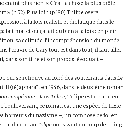
ne craint plus rien. « C’est la chose la plus drôle
t » (p.52). Plus loin (p.180) Tulipe osera
ression à la fois réaliste et drolatique dans le
a fait mal et où ça fait du bien à la fois : en plein
dition, sa solitude, l’incompréhension du monde
ans l’œuvre de Gary tout est dans tout, il faut aller
ui, dans son titre et son propos, évoquait –
e qui se retrouve au fond des souterrains dans
Le
ît. Il (ré)apparaît en 1946, dans le deuxième roman
ion européenne
. Dans
Tulipe
, Tulipe est un ancien
e bouleversant, ce roman est une espèce de texte
es horreurs du nazisme –, un composé de foi en
e ton du roman
Tulipe
nous vaut un coup de poing