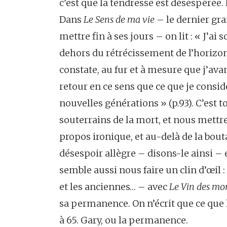
c’est que la tendresse est désespérée
Dans
Le Sens de ma vie
– le dernier gr
mettre fin à ses jours – on lit : « J’ai
dehors du rétrécissement de l’horizon
constate, au fur et à mesure que j’ava
retour en ce sens que ce que je consi
nouvelles générations » (p.93). C’est to
souterrains de la mort, et nous mettre
propos ironique, et au-delà de la bou
désespoir allègre – disons-le ainsi –
semble aussi nous faire un clin d’œil 
et les anciennes… – avec
Le Vin des mor
sa permanence. On n’écrit que ce que l’o
à 65. Gary, ou la permanence.