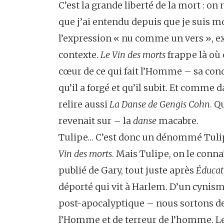
C’est la grande liberté de la mort : on 
que j’ai entendu depuis que je suis mor
l’expression « nu comme un vers », exp
contexte.
Le Vin des morts
frappe là où ç
cœur de ce qui fait l’Homme – sa con
qu’il a forgé et qu’il subit. Et comme d
relire aussi
La Danse de Gengis Cohn
. Q
revenait sur – la
danse
macabre.
Tulipe… C’est donc un dénommé Tulip
Vin des morts
. Mais Tulipe, on le conna
publié de Gary, tout juste après
Éducat
déporté qui vit à Harlem. D’un cynism
post-apocalyptique – nous sortons d
l’Homme et de terreur de l’homme. L