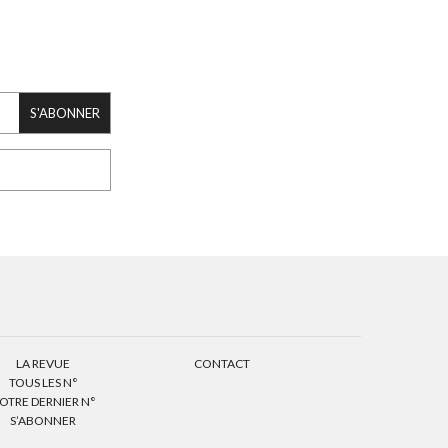
S'ABONNER
LA REVUE
CONTACT
TOUS LES N°
OTRE DERNIER N°
S’ABONNER