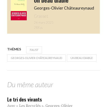
Un beau diable
Georges-Olivier Châteaureynaud
Grasset
26 mars 2025
288 p.
THÈMES
FAUST
GEORGES-OLIVIER CHÂTEAUREYNAUD
UN BEAU DIABLE
Du même auteur
Le tri des vivants
Avec « Les Recyclés », Georges-Olivier