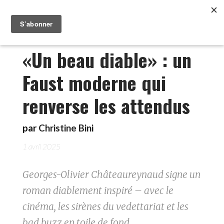
«Un beau diable» : un
Faust moderne qui
renverse les attendus
par
Christine Bini
1 avril 2025
Georges-Olivier Châteaureynaud signe un
roman diablement inspiré – avec le
cinéma, les sirènes du vedettariat et les
bad buzz en toile de fond.