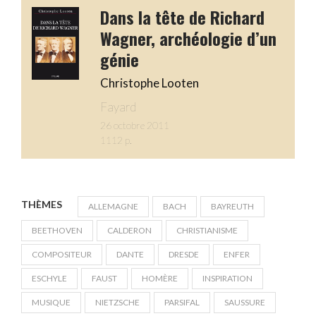
Dans la tête de Richard
Wagner, archéologie d’un
génie
Christophe Looten
Fayard
26 octobre 2011
1112 p.
THÈMES
ALLEMAGNE
BACH
BAYREUTH
BEETHOVEN
CALDERON
CHRISTIANISME
COMPOSITEUR
DANTE
DRESDE
ENFER
ESCHYLE
FAUST
HOMÈRE
INSPIRATION
MUSIQUE
NIETZSCHE
PARSIFAL
SAUSSURE