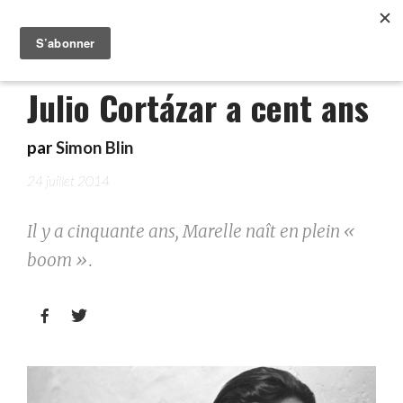
Julio Cortázar a cent ans
par
Simon Blin
24 juillet 2014
Il y a cinquante ans, Marelle naît en plein «
boom ».

