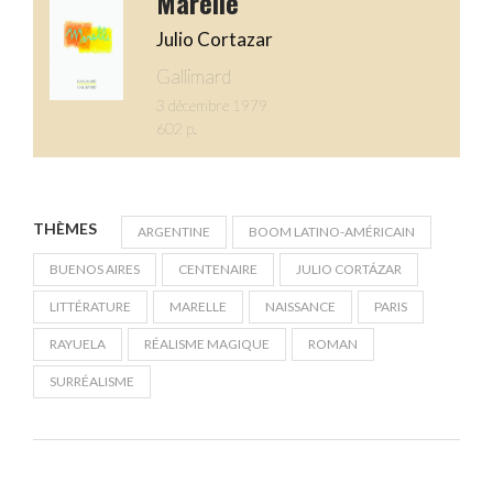
Marelle
Julio Cortazar
Gallimard
3 décembre 1979
602 p.
THÈMES
ARGENTINE
BOOM LATINO-AMÉRICAIN
BUENOS AIRES
CENTENAIRE
JULIO CORTÁZAR
LITTÉRATURE
MARELLE
NAISSANCE
PARIS
RAYUELA
RÉALISME MAGIQUE
ROMAN
SURRÉALISME