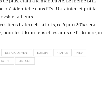
ois de plus, étant à la manœuvre. Le même BHL
ésidentielle dans l’Est Ukrainien et prit la
ovsk et ailleurs.
es liens fraternels si forts, ce 6 juin 2014 sera
pour les Ukrainiens et les amis de l’Ukraine, un
DÉBARQUEMENT
EUROPE
FRANCE
KIEV
OUTINE
UKRAINE