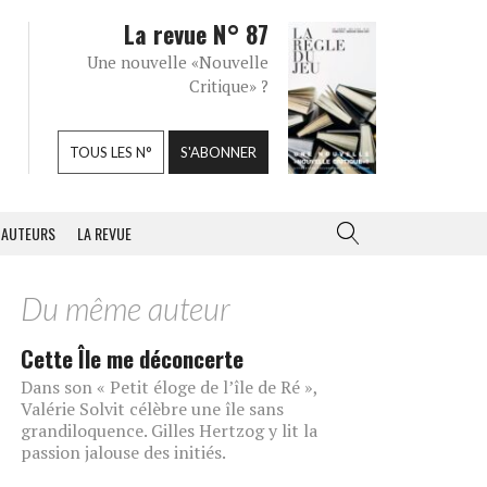
La revue N° 87
Une nouvelle «Nouvelle
Critique» ?
TOUS LES N°
S'ABONNER
AUTEURS
LA REVUE
Du même auteur
Cette Île me déconcerte
Dans son « Petit éloge de l’île de Ré »,
Valérie Solvit célèbre une île sans
grandiloquence. Gilles Hertzog y lit la
passion jalouse des initiés.