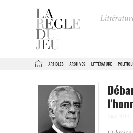
ARTICLES
ARCHIVES
LITTÉRATURE
POLITIQU
Débar
l’hon
6 juin 2014
L’Ukraine