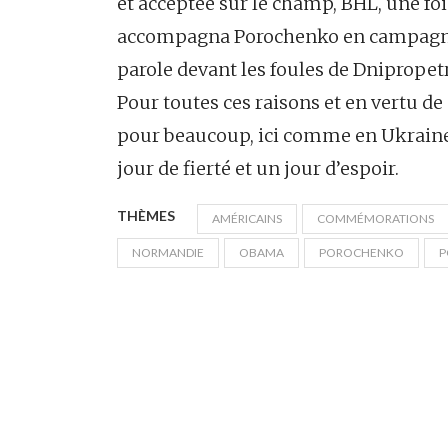
et acceptée sur le champ, BHL, une f
accompagna Porochenko en campagne pr
parole devant les foules de Dnipropetr
Pour toutes ces raisons et en vertu de c
pour beaucoup, ici comme en Ukraine, 
jour de fierté et un jour d’espoir.
THÈMES
AMÉRICAINS
COMMÉMORATIONS
NORMANDIE
OBAMA
POROCHENKO
P