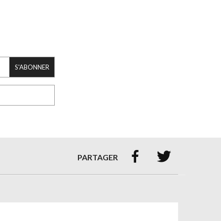
S'ABONNER


PARTAGER