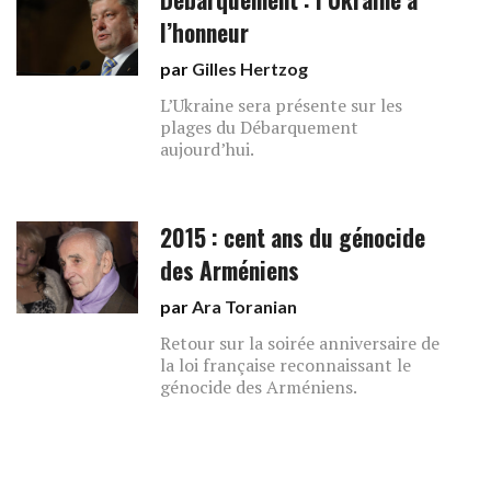
l’honneur
par
Gilles Hertzog
L’Ukraine sera présente sur les
plages du Débarquement
aujourd’hui.
2015 : cent ans du génocide
des Arméniens
par
Ara Toranian
Retour sur la soirée anniversaire de
la loi française reconnaissant le
génocide des Arméniens.