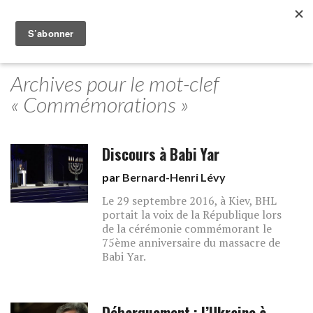
Archives pour le mot-clef
« Commémorations »
Discours à Babi Yar
par
Bernard-Henri Lévy
Le 29 septembre 2016, à Kiev, BHL
portait la voix de la République lors
de la cérémonie commémorant le
75ème anniversaire du massacre de
Babi Yar.
Débarquement : l’Ukraine à