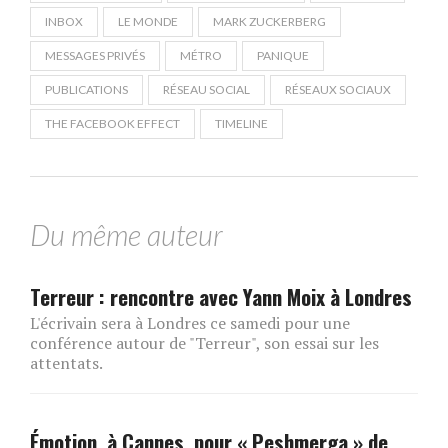
INBOX
LE MONDE
MARK ZUCKERBERG
MESSAGES PRIVÉS
MÉTRO
PANIQUE
PUBLICATIONS
RÉSEAU SOCIAL
RÉSEAUX SOCIAUX
THE FACEBOOK EFFECT
TIMELINE
Du même auteur
Terreur : rencontre avec Yann Moix à Londres
L'écrivain sera à Londres ce samedi pour une
conférence autour de "Terreur", son essai sur les
attentats.
Émotion, à Cannes, pour « Peshmerga » de