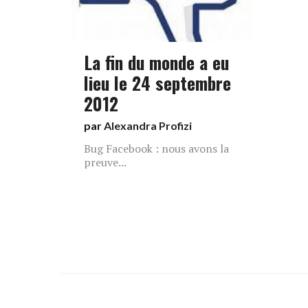
La fin du monde a eu
lieu le 24 septembre
2012
par
Alexandra Profizi
Bug Facebook : nous avons la
preuve...