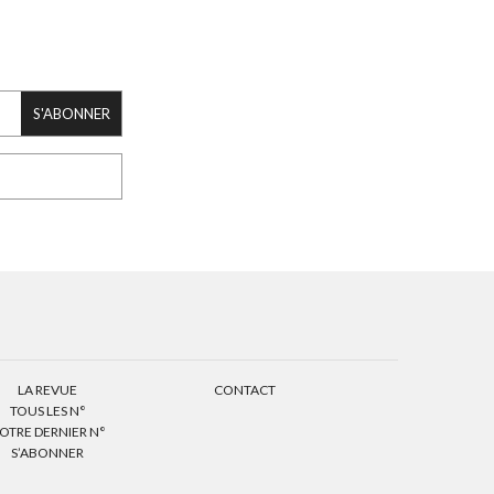
S'ABONNER
LA REVUE
CONTACT
TOUS LES N°
OTRE DERNIER N°
S’ABONNER