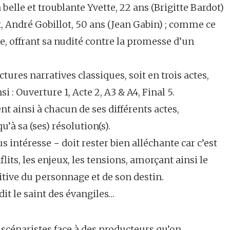
belle et troublante Yvette, 22 ans (Brigitte Bardot)
at, André Gobillot, 50 ans (Jean Gabin) ; comme ce
pe, offrant sa nudité contre la promesse d’un
ctures narratives classiques, soit en trois actes,
i : Ouverture 1, Acte 2, A3 & A4, Final 5.
ent ainsi à chacun de ses différents actes,
’à sa (ses) résolution(s).
 intéresse − doit rester bien alléchante car c’est
lits, les enjeux, les tensions, amorçant ainsi le
itive du personnage et de son destin.
t le saint des évangiles…
s scénaristes face à des producteurs qu’on