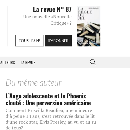
La revue N° 87
Une nouvelle «Nouvelle
Critique» ?
TOUS LES N°
S'ABONNER
AUTEURS
LA REVUE
Du même auteur
L’Ange adolescente et le Phoenix
clouté : Une perversion américaine
Comment Priscilla Beaulieu, une mineure
d’à peine 14 ans, s’est retrouvée dans le lit
d’une rock star, Elvis Presley, au vu et au su
de tous?