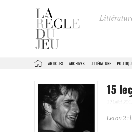
ARTICLES
ARCHIVES
LITTÉRATURE
POLITIQU
15 le
19 juillet 20
Leçon 2 : 