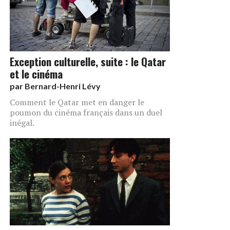
Exception culturelle, suite : le Qatar
et le cinéma
par
Bernard-Henri Lévy
Comment le Qatar met en danger le
poumon du cinéma français dans un duel
inégal.