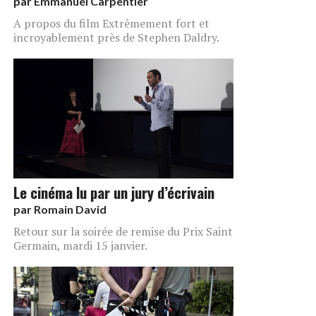
par
Emmanuel Carpentier
A propos du film Extrêmement fort et
incroyablement près de Stephen Daldry.
Le cinéma lu par un jury d’écrivain
par
Romain David
Retour sur la soirée de remise du Prix Saint
Germain, mardi 15 janvier.