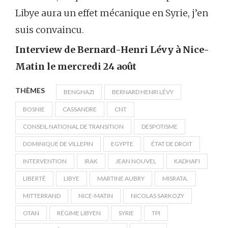
Libye aura un effet mécanique en Syrie, j’en
suis convaincu.
Interview de Bernard-Henri Lévy à Nice-
Matin le mercredi 24 août
THÈMES
BENGHAZI
BERNARD HENRI LÉVY
BOSNIE
CASSANDRE
CNT
CONSEIL NATIONAL DE TRANSITION
DESPOTISME
DOMINIQUE DE VILLEPIN
EGYPTE
ÉTAT DE DROIT
INTERVENTION
IRAK
JEAN NOUVEL
KADHAFI
LIBERTÉ
LIBYE
MARTINE AUBRY
MISRATA.
MITTERRAND
NICE-MATIN
NICOLAS SARKOZY
OTAN
RÉGIME LIBYEN
SYRIE
TPI