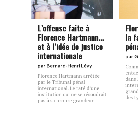
L’offense faite à
Flo
Florence Hartmann…
la f
et à l’idée de justice
pén
internationale
par
G
par
Bernard-Henri Lévy
Comme
entac
Florence Hartmann arrêtée
dans 
par le Tribunal pénal
inter
international. Le raté d’une
grand
institution qui ne se résoudrait
des ty
pas à sa propre grandeur.