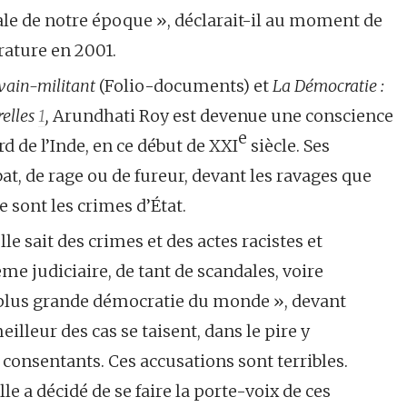
e de notre époque », déclarait-il au moment de
érature en 2001.
ivain-militant
(Folio-documents) et
La Démocratie :
relles
1
,
Arundhati Roy est devenue une conscience
e
d de l’Inde, en ce début de XXI
siècle. Ses
t, de rage ou de fureur, devant les ravages que
 sont les crimes d’État.
lle sait des crimes et des actes racistes et
e judiciaire, de tant de scandales, voire
a plus grande démocratie du monde », devant
lleur des cas se taisent, dans le pire y
 consentants. Ces accusations sont terribles.
le a décidé de se faire la porte-voix de ces