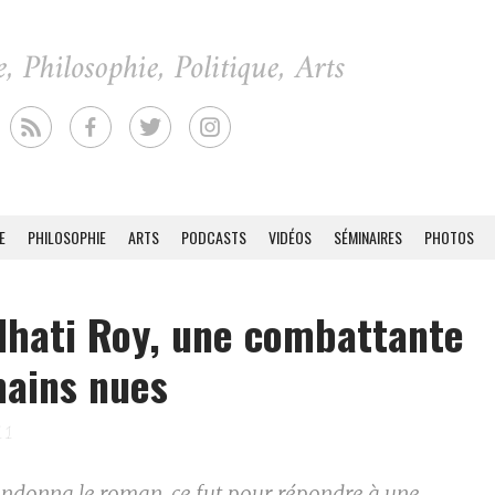
E
PHILOSOPHIE
ARTS
PODCASTS
VIDÉOS
SÉMINAIRES
PHOTOS
hati Roy, une combattante
ains nues
11
bandonna le roman, ce fut pour répondre à une