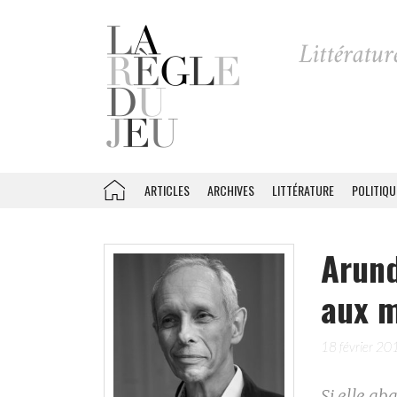
ARTICLES
ARCHIVES
LITTÉRATURE
POLITIQU
Arund
aux m
18 février 20
Si elle a