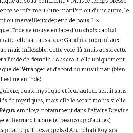
ique du sous-continent. « Mais le temps presse.
ence se referme. D’une manière ou d’une autre, le
lant ou merveilleux dépend de nous
3
.»
que l’Inde se trouve en face d’un choix capital
cratie, elle sait aussi que Gandhi a montré aux
que mais inflexible. Cette voie-là (mais aussi cette
sera l’Inde de demain ? Misera-t-elle uniquement
ïaque de l’étranger et d’abord du musulman (bien
l est né en Inde).
gulière, quasi mystique et leur auteur serait sans
iés de mystiques, mais elle le serait moins si elle
que Péguy employa notamment dans l’affaire Dreyfus
e et Bernard Lazare (et beaucoup d’autres)
apitaine juif. Les appels d’Arundhati Roy, ses