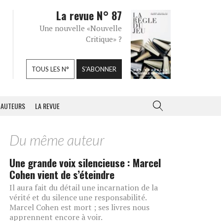
La revue N° 87
Une nouvelle «Nouvelle
Critique» ?
TOUS LES N°
S'ABONNER
AUTEURS
LA REVUE
Du même auteur
Une grande voix silencieuse : Marcel
Cohen vient de s’éteindre
Il aura fait du détail une incarnation de la
vérité et du silence une responsabilité.
Marcel Cohen est mort ; ses livres nous
apprennent encore à voir.