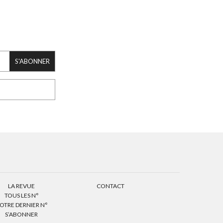
S'ABONNER
LA REVUE
CONTACT
TOUS LES N°
OTRE DERNIER N°
S’ABONNER