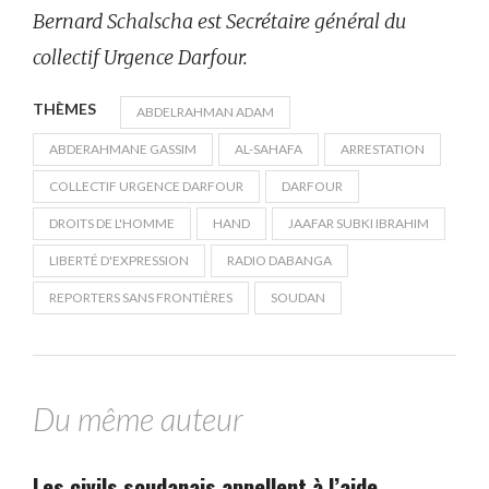
Bernard Schalscha est Secrétaire général du
collectif Urgence Darfour.
THÈMES
ABDELRAHMAN ADAM
ABDERAHMANE GASSIM
AL-SAHAFA
ARRESTATION
COLLECTIF URGENCE DARFOUR
DARFOUR
DROITS DE L'HOMME
HAND
JAAFAR SUBKI IBRAHIM
LIBERTÉ D'EXPRESSION
RADIO DABANGA
REPORTERS SANS FRONTIÈRES
SOUDAN
Du même auteur
Les civils soudanais appellent à l’aide