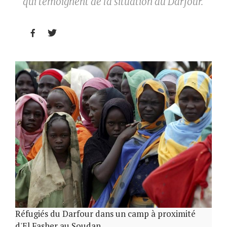
qui témoignent de la situation au Darfour.


Réfugiés du Darfour dans un camp à proximité
d'El Fasher au Soudan