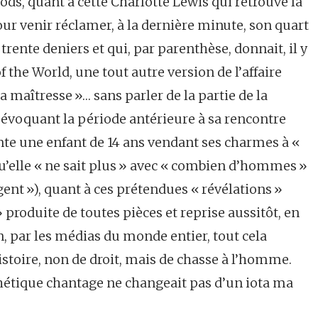
ods, quant à cette Charlotte Lewis qui retrouve la
r venir réclamer, à la dernière minute, son quart
 trente deniers et qui, par parenthèse, donnait, il y
 the World, une tout autre version de l’affaire
sa maîtresse »… sans parler de la partie de la
, évoquant la période antérieure à sa rencontre
conte une enfant de 14 ans vendant ses charmes à «
’elle « ne sait plus » avec « combien d’hommes »
gent »), quant à ces prétendues « révélations »
» produite de toutes pièces et reprise aussitôt, en
n, par les médias du monde entier, tout cela
histoire, non de droit, mais de chasse à l’homme.
thétique chantage ne changeait pas d’un iota ma