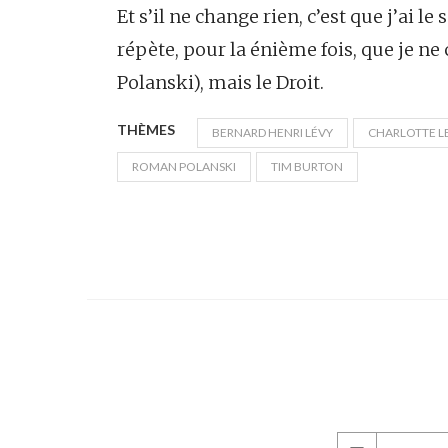
Et s’il ne change rien, c’est que j’ai l
répète, pour la énième fois, que je ne
Polanski), mais le Droit.
THÈMES
BERNARD HENRI LÉVY
CHARLOTTE L
ROMAN POLANSKI
TIM BURTON