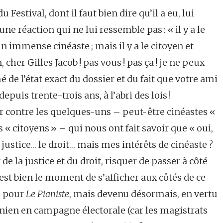
Festival, dont il faut bien dire qu’il a eu, lui
e réaction qui ne lui ressemble pas : « il y a le
 un immense cinéaste ; mais il y a le citoyen et
 cher Gilles Jacob ! pas vous ! pas ça ! je ne peux
 de l’état exact du dossier et du fait que votre ami
uis trente-trois ans, à l’abri des lois !
 contre les quelques-uns – peut-être cinéastes «
« citoyens » – qui nous ont fait savoir que « oui,
 justice… le droit… mais mes intérêts de cinéaste ?
e la justice et du droit, risquer de passer à côté
’est bien le moment de s’afficher aux côtés de ce
2 pour
Le Pianiste
, mais devenu désormais, en vertu
rnien en campagne électorale (car les magistrats