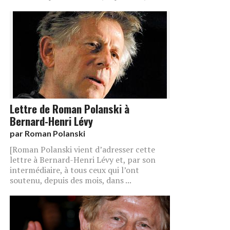
Lettre de Roman Polanski à
Bernard-Henri Lévy
par
Roman Polanski
[Roman Polanski vient d’adresser cette
lettre à Bernard-Henri Lévy et, par son
intermédiaire, à tous ceux qui l’ont
soutenu, depuis des mois, dans ...