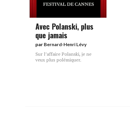
Avec Polanski, plus
que jamais
par
Bernard-Henri Lévy
Sur l’affaire Polanski, je ne
veux plus polémiquer.