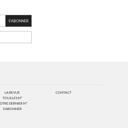
S'ABONNER
LA REVUE
CONTACT
TOUS LES N°
OTRE DERNIER N°
S’ABONNER