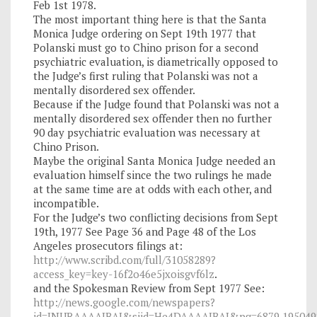
Feb 1st 1978.
The most important thing here is that the Santa
Monica Judge ordering on Sept 19th 1977 that
Polanski must go to Chino prison for a second
psychiatric evaluation, is diametrically opposed to
the Judge’s first ruling that Polanski was not a
mentally disordered sex offender.
Because if the Judge found that Polanski was not a
mentally disordered sex offender then no further
90 day psychiatric evaluation was necessary at
Chino Prison.
Maybe the original Santa Monica Judge needed an
evaluation himself since the two rulings he made
at the same time are at odds with each other, and
incompatible.
For the Judge’s two conflicting decisions from Sept
19th, 1977 See Page 36 and Page 48 of the Los
Angeles prosecutors filings at:
http://www.scribd.com/full/31058289?
access_key=key-16f2o46e5jxoisgvf6lz
.
and the Spokesman Review from Sept 1977 See:
http://news.google.com/newspapers?
id=JNURAAAAIBAJ&sjid=He4DAAAAIBAJ&pg=6879,19504