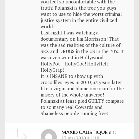
you feel so unconfortable with the
truth! Polanski is the tree you guys
want to use to hide the worst criminal
justice system in the entire civilized
world.
Last night I was watching a
documentary on Jim Morrisson! That
was the sad realities of the culture of
SEX and DRUGS in the US in the 70’s. It
was even worst in Hollywood –
HollyPot – HollyCoc! HollyHell!
HollyCrap!
It is INSANE to show up with
crocodiles’ eyes in 2010, 33 years later
like a virgin and blame one man for the
misery of the whole universe!
Polanski at least pled GUILTY compare
to so many real Cowards and
Shameless people running free!
MAXID CAUSTIQUE
dit :
17 mai 2010 à 1:18