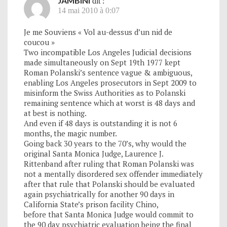
JAMBINI
dit :
14 mai 2010 à 0:07
Je me Souviens « Vol au-dessus d’un nid de
coucou »
Two incompatible Los Angeles Judicial decisions
made simultaneously on Sept 19th 1977 kept
Roman Polanski’s sentence vague & ambiguous,
enabling Los Angeles prosecutors in Sept 2009 to
misinform the Swiss Authorities as to Polanski
remaining sentence which at worst is 48 days and
at best is nothing.
And even if 48 days is outstanding it is not 6
months, the magic number.
Going back 30 years to the 70’s, why would the
original Santa Monica Judge, Laurence J.
Rittenband after ruling that Roman Polanski was
not a mentally disordered sex offender immediately
after that rule that Polanski should be evaluated
again psychiatrically for another 90 days in
California State’s prison facility Chino,
before that Santa Monica Judge would commit to
the 90 day psychiatric evaluation being the final