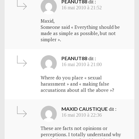
PEANUT88
dit :
16 mai 2010 à 21:52
Maxid,
Someone said « Everything should be
made as simple as possible, but not
simpler ».
PEANUT88
dit :
16 mai 2010 à 21:00
Where do you place « sexual
harassment » and « making false
accusations about all the above »?
MAXID CAUSTIQUE
dit :
16 mai 2010 à 22:36
These are facts not opinions or
perceptions. I totally understand why