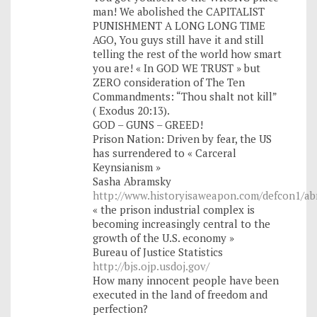
man! We abolished the CAPITALIST
PUNISHMENT A LONG LONG TIME
AGO, You guys still have it and still
telling the rest of the world how smart
you are! « In GOD WE TRUST » but
ZERO consideration of The Ten
Commandments: “Thou shalt not kill”
( Exodus 20:13).
GOD – GUNS – GREED!
Prison Nation: Driven by fear, the US
has surrendered to « Carceral
Keynsianism »
Sasha Abramsky
http://www.historyisaweapon.com/defcon1/ab
« the prison industrial complex is
becoming increasingly central to the
growth of the U.S. economy »
Bureau of Justice Statistics
http://bjs.ojp.usdoj.gov/
How many innocent people have been
executed in the land of freedom and
perfection?