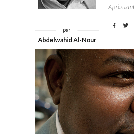
Après tant


par
Abdelwahid Al-Nour