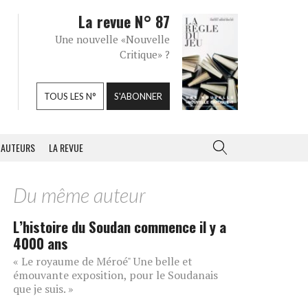
La revue N° 87
Une nouvelle «Nouvelle
Critique» ?
TOUS LES N°
S'ABONNER
AUTEURS
LA REVUE
Du même auteur
L’histoire du Soudan commence il y a
4000 ans
« Le royaume de Méroé" Une belle et
émouvante exposition, pour le Soudanais
que je suis. »