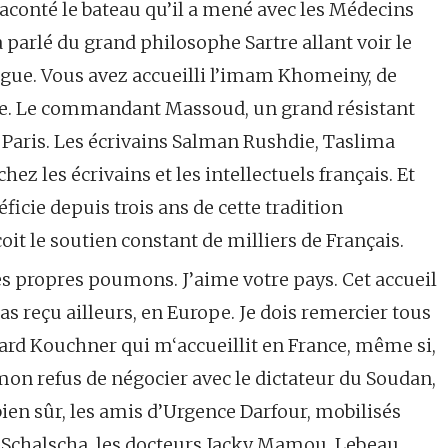
conté le bateau qu’il a mené avec les Médecins
 parlé du grand philosophe Sartre allant voir le
longue. Vous avez accueilli l’imam Khomeiny, de
. Le commandant Massoud, un grand résistant
Paris. Les écrivains Salman Rushdie, Taslima
z les écrivains et les intellectuels français. Et
cie depuis trois ans de cette tradition
oit le soutien constant de milliers de Français.
c mes propres poumons. J’aime votre pays. Cet accueil
 pas reçu ailleurs, en Europe. Je dois remercier tous
nard Kouchner qui m‘accueillit en France, même si,
mon refus de négocier avec le dictateur du Soudan,
, bien sûr, les amis d’Urgence Darfour, mobilisés
d Schalscha, les docteurs Jacky Mamou, Lebeau,